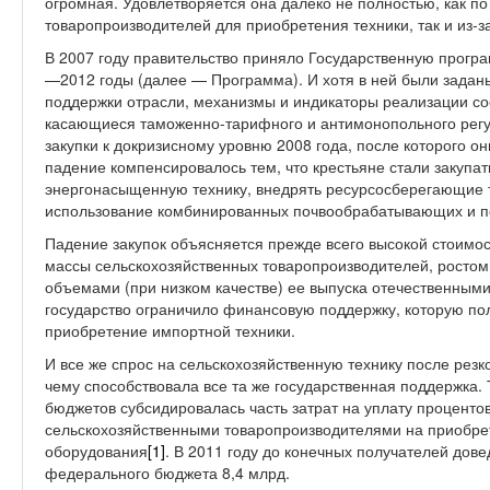
огромная. Удовлетворяется она далеко не полностью, как по
товаропроизводителей для приобретения техники, так и из-з
В 2007 году правительство приняло Государственную програ
—2012 годы (далее — Программа). И хотя в ней были зада
поддержки отрасли, механизмы и индикаторы реализации со
касающиеся таможенно-тарифного и антимонопольного регул
закупки к докризисному уровню 2008 года, после которого он
падение компенсировалось тем, что крестьяне стали закупа
энергонасыщенную технику, внедрять ресурсосберегающие
использование комбинированных почвообрабатывающих и по
Падение закупок объясняется прежде всего высокой стоимо
массы сельскохозяйственных товаропроизводителей, ростом 
объемами (при низком качестве) ее выпуска отечественными 
государство ограничило финансовую поддержку, которую по
приобретение импортной техники.
И все же спрос на сельскохозяйственную технику после резко
чему способствовала все та же государственная поддержка.
бюджетов субсидировалась часть затрат на уплату проценто
сельскохозяйственными товаропроизводителями на приобрет
оборудования
[1]
. В 2011 году до конечных получателей довед
федерального бюджета 8,4 млрд.