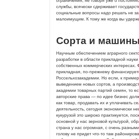
ограничения, не говоря уже о постоян
службы, всячески сдерживает государс
социальные вопросы надо решать не за
малоимущим. К тому же когда вы удержи
Сорта и машин
Научным обеспечением аграрного секто
разработки в области прикладной науки
собственных коммерческих интересах. 
прикладная, по-прежнему финансируется
Россельхозакадемии. Но если, к пример
выведением новых сортов, а производс
академии товарных партий семян, то ес
авторские права — по идее бизнес долж
как товар, продавать их и уплачивать с
деятельность, сегодня экономически не
кукурузой это широко практикуется, по
основной у нас зерновой культурой, об
страна у нас огромная, с очень разны
голову не придет что-то там райониров