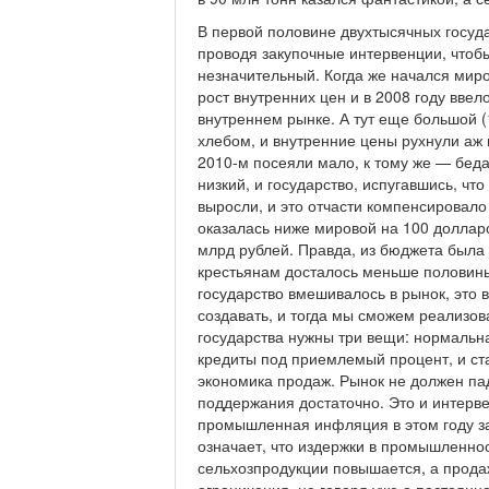
В первой половине двухтысячных госуд
проводя закупочные интервенции, чтоб
незначительный. Когда же начался мир
рост внутренних цен и в 2008 году ввел
внутреннем рынке. А тут еще большой (
хлебом, и внутренние цены рухнули аж 
2010-м посеяли мало, к тому же — беда
низкий, и государство, испугавшись, что
выросли, и это отчасти компенсировало 
оказалась ниже мировой на 100 долларо
млрд рублей. Правда, из бюджета была
крестьянам досталось меньше половины.
государство вмешивалось в рынок, это 
создавать, и тогда мы сможем реализов
государства нужны три вещи: нормальна
кредиты под приемлемый процент, и ста
экономика продаж. Рынок не должен па
поддержания достаточно. Это и интерв
промышленная инфляция в этом году за
означает, что издержки в промышленно
сельхозпродукции повышается, а прода