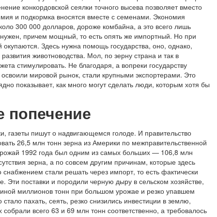
енение конкордовской сеялки точного высева позволяет вместо
имия и подкормка вносятся вместе с семенами. Экономия
около 300 000 долларов, дороже комбайна, а это всего лишь
 нужен, причем мощный, то есть опять же импортный. Но при
 окупаются. Здесь нужна помощь государства, оно, однако,
развития животноводства. Мол, по зерну страна и так в
жета стимулировать. Не благодаря, а вопреки государству
 освоили мировой рынок, стали крупными экспортерами. Это
ядно показывает, как много могут сделать люди, которым хотя бы
е попечение
и, газеты пишут о надвигающемся голоде. И правительство
ать 26,5 млн тонн зерна из Америки по межправительственной
урожай 1992 года был одним из самых больших — 106,8 млн
сутствия зерна, а по совсем другим причинам, которые здесь
 снабжением стали решать через импорт, то есть фактически
. Эти поставки и породили черную дыру в сельском хозяйстве,
овиной миллионов тонн при большом урожае и резко упавшем
стало пахать, сеять, резко снизились инвестиции в землю,
 собрали всего 63 и 69 млн тонн соответственно, а требовалось