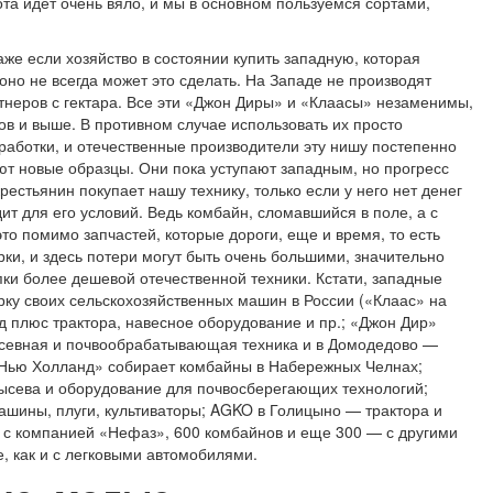
та идет очень вяло, и мы в основном пользуемся сортами,
аже если хозяйство в состоянии купить западную, которая
оно не всегда может это сделать. На Западе не производят
неров с гектара. Все эти «Джон Диры» и «Клаасы» незаменимы,
ов и выше. В противном случае использовать их просто
работки, и отечественные производители эту нишу постепенно
ют новые образцы. Они пока уступают западным, но прогресс
рестьянин покупает нашу технику, только если у него нет денег
т для его условий. Ведь комбайн, сломавшийся в поле, а с
то помимо запчастей, которые дороги, еще и время, то есть
и, и здесь потери могут быть очень большими, значительно
и более дешевой отечественной техники. Кстати, западные
ку своих сельскохозяйственных машин в России («Клаас» на
д плюс трактора, навесное оборудование и пр.; «Джон Дир»
осевная и почвообрабатывающая техника и в Домодедово —
«Нью Холланд» собирает комбайны в Набережных Челнах;
ысева и оборудование для почвосберегающих технологий;
шины, плуги, культиваторы; AGKO в Голицыно — трактора и
 с компанией «Нефаз», 600 комбайнов и еще 300 — с другими
, как и с легковыми автомобилями.