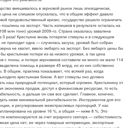
арство вмешивалось в зерновой рынок лишь эпизодически,
ы цена не слишком опускалась, что в общем эффект давало
овой продовольственный кризис, государство решило ограничить
о пошлины на экспорт. Часть излишков в результате осталась на
108 млн тонн) урожай 2009-го. Страна оказалась завалена
в 3 раза! Крестьяне вновь потеряли стимулы и в следующем
 не приходит одна — случилась засуха, урожай был собран
 зерна не хватит, ввело эмбарго на экспорт. Без эмбарго цены бы
бы крестьянам потери из-за низкого урожая, а так цена
в с тонны, и потери зерновиков составили ни много ни мало 114
 выделена помощь в размере 45 млрд, но из них собственно
 В общем, практика показывает, что всякий раз, когда
выходило крестьянам боком. А вот стимулы оно должно
ать наш природный потенциал, который огромен. Крестьянину от
я экономика продаж, доступ к финансовым ресурсам, то есть
бильность, а дальше он сам все сделает. Главное, конечно,
дать ниже минимальной рентабельности. Инструментов для его
енции, и регулирование межотраслевых пропорций. У нас
планирована на уровне 16 %, а общая — ниже 8 %. Это
сти компенсируются за счет аграрного сектора — себестоимость
жная цена нет, ее через товарные интервенции, экспортные