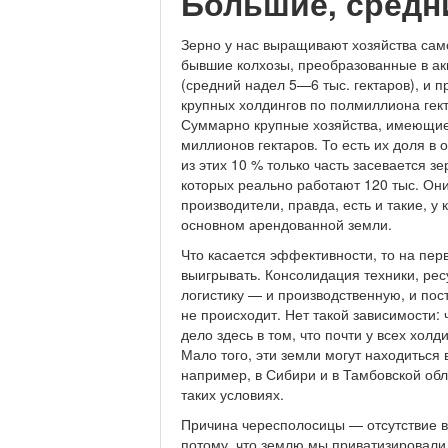
Большие, средн
Зерно у нас выращивают хозяйства само
бывшие колхозы, преобразованные в ак
(средний надел 5—6 тыс. гектаров), и п
крупных холдингов по полмиллиона гекта
Суммарно крупные хозяйства, имеющие 
миллионов гектаров. То есть их доля 
из этих 10 % только часть засевается 
которых реально работают 120 тыс. Он
производители, правда, есть и такие, у 
основном арендованной земли.
Что касается эффективности, то на пер
выигрывать. Консолидация техники, рес
логистику — и производственную, и пос
не происходит. Нет такой зависимости:
дело здесь в том, что почти у всех хо
Мало того, эти земли могут находиться
например, в Сибири и в Тамбовской обла
таких условиях.
Причина чересполосицы — отсутствие в
потому, что землю мы приватизировали 