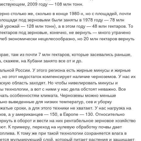
шествующем, 2009 году — 108 млн тонн.
рно столько же, сколько в конце 1980-х, но с площадей, почти
площади под зерновыми были заняты в 1978 году — 78 млн
й урожай — 128 млн тонн), а в этом году — 48 млн гектаров. То
 гектаров под зерновые, конечно, не вернуть — много утрачено
хлеб экономически нецелесообразно, но 20 млн гектаров вернуть
ае, там из почти 7 млн гектаров, которые засевались раньше,
, скажем, на Кубани занято все от и до.
альной России. У этого региона есть жирные минусы и жирные
 но этот недостаток компенсирует наличие черноземов. У нас их
вскую область заходят. Но чтобы нивелировать минусы и
 технологии, а вот с ними у нас дела обстоят неважно. Все
ечать особенностям климата. Черноземы можно меньше
льно выведенные для низких температур, сев и уборку
тые сроки, а для этого техники не хватает. У нас нагрузка на
ов, а у американцев — 150, в Европе — 130. Относительно
нуть в оборот и вести на них рентабельное зерновое хозяйство
ют. К примеру, переход на нулевую обработку почвы дает
плива. К тому же при такой технологии сохраняется влага в
уется мульчирующий слой, который питает растения и защищает