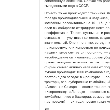
собственную селекцию. Сейчас эта рабо
выведенными еще в СССР.
Отчасти то же происходит с техникой. Д
гораздо производительнее и надежнее, 
комбайны, рассчитанные на 10—15 цент
если вы собираете от тридцати центнер
неэффективно. То есть нужны наши раз
осваивают — улучшают качество, созда
значительный. Оно и понятно, сегодня к
на импортную или импортная не подходи
нашими такое случается постоянно, — э
несоблюдение оптимальных сроков уборк
превышающими экономию за счет покупк
фирмы сейчас активно налаживают сбор
Кубани производит 1000 комбайнов в го
построил два завода: в Оренбурге — п
тракторы, зерноуборочные комбайны; 
«Амазон» в Самаре — сеялки точного в
«Квернеланд» в Липецке — посевные ма
комбайны, плюс в Башкирии, совместно
партнерами) — ситуация ровно такая же