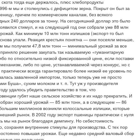
е скота тогда еще держалось, плюс хлебопродукты
996-м мы и столкнулись с дефицитом зерна. Покрыт он был за
еницу, причем по коммерческим каналам, без всякого
дных 240 долларов за тонну. На сегодняшний доллар это было
 появился стимул, и на следующий год они собрали уже 88 млн
рожай. Как минимум 10 млн тонн излишков (экспорт-то был
 снова упали. Реакция крестьян понятна — они посеяли меньше,
98-м мы получили 47,8 млн тонн — минимальный урожай за все
 приняло решение закупать так называемую «гуманитарную
ибо по относительно низкой фиксированной цене, если поставки
еханизм, либо по цене, устанавливаемой через конкурс, но с
 практически всегда гарантировало более низкий ее уровень по
залась заваленной импортом, только теперь уже не просто
ми Буша», сухим молоком и т. п. Тут уж у производителя
году удалось убедить правительство в том, что
енции губят наше сельское хозяйство и их надо прекратить. И
собран хороший урожай — 85 млн тонн, а в следующем — 86
ебольшим миллионов возникли колоссальные излишки, которые
нешний рынок. В 2002 году экспорт пшеницы практически с нуля
сь мы на рынок благодаря демпингу. Но себестоимость
, сохраняя внутренние стимулы для производства. С тех пор
постоянно повышая урожаи. Еще недавно средний валовый сбор
егодня это реальность.