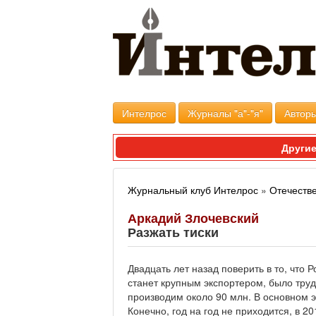
Интелрос
Журналы "а"-"я"
Авторы
Другие
Журнальный клуб Интелрос
»
Отечеств
Аркадий Злочевский
Разжать тиски
Двадцать лет назад поверить в то, что 
станет крупным экспортером, было тру
производим около 90 млн. В основном э
Конечно, год на год не приходится, в 