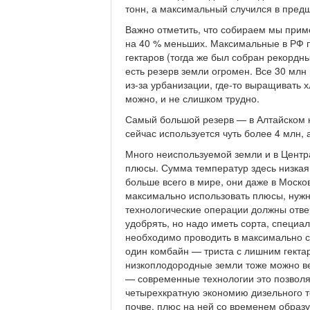
тонн, а максимальный случился в пред
Важно отметить, что собираем мы приме
на 40 % меньших. Максимальные в РФ 
гектаров (тогда же был собран рекордны
есть резерв земли огромен. Все 30 млн
из-за урбанизации, где-то выращивать 
можно, и не слишком трудно.
Самый большой резерв — в Алтайском кр
сейчас используется чуть более 4 млн, а
Много неиспользуемой земли и в Центр
плюсы. Сумма температур здесь низкая,
больше всего в мире, они даже в Моско
максимально использовать плюсы, нужны
технологические операции должны отв
удобрять, но надо иметь сорта, специа
необходимо проводить в максимально сжа
один комбайн — триста с лишним гектар
низкоплодородные земли тоже можно вер
— современные технологии это позволя
четырехкратную экономию дизельного то
почве, плюс на ней со временем образ