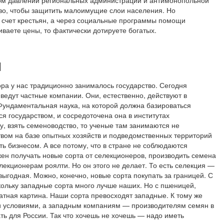
ном давлении региональных администраций и антимонопольной
тво, чтобы защитить малоимущие слои населения. Но
 счет крестьян, а через социальные программы помощи
ваете цены, то фактически дотируете богатых.
ы
ра у нас традиционно занималось государство. Сегодня
 ведут частные компании. Они, естественно, действуют в
Фундаментальная наука, на которой должна базироваться
 государством, и сосредоточена она в институтах
у, взять семеноводство, то ученые там занимаются не
твом на базе опытных хозяйств и подведомственных территорий
ть бизнесом. А все потому, что в стране не соблюдаются
ен получать новые сорта от селекционеров, производить семена
елекционерам роялти. Но он этого не делает. То есть селекция —
выгодная. Можно, конечно, новые сорта покупать за границей. С
скольку западные сорта много лучше наших. Но с пшеницей,
ратная картина. Наши сорта превосходят западные. К тому же
ми условиями, а западным компаниям — производителям семян в
ать для России. Так что хочешь не хочешь — надо иметь