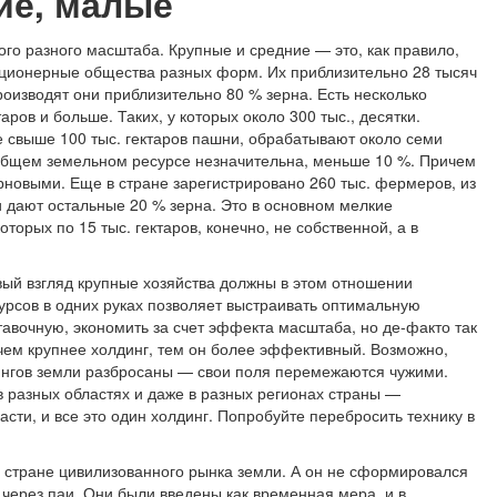
ие, малые
го разного масштаба. Крупные и средние — это, как правило,
ционерные общества разных форм. Их приблизительно 28 тысяч
роизводят они приблизительно 80 % зерна. Есть несколько
ров и больше. Таких, у которых около 300 тыс., десятки.
свыше 100 тыс. гектаров пашни, обрабатывают около семи
в общем земельном ресурсе незначительна, меньше 10 %. Причем
зерновыми. Еще в стране зарегистрировано 260 тыс. фермеров, из
и дают остальные 20 % зерна. Это в основном мелкие
которых по 15 тыс. гектаров, конечно, не собственной, а в
вый взгляд крупные хозяйства должны в этом отношении
урсов в одних руках позволяет выстраивать оптимальную
тавочную, экономить за счет эффекта масштаба, но де-факто так
 чем крупнее холдинг, тем он более эффективный. Возможно,
лдингов земли разбросаны — свои поля перемежаются чужими.
 в разных областях и даже в разных регионах страны —
сти, и все это один холдинг. Попробуйте перебросить технику в
 стране цивилизованного рынка земли. А он не сформировался
через паи. Они были введены как временная мера, и в