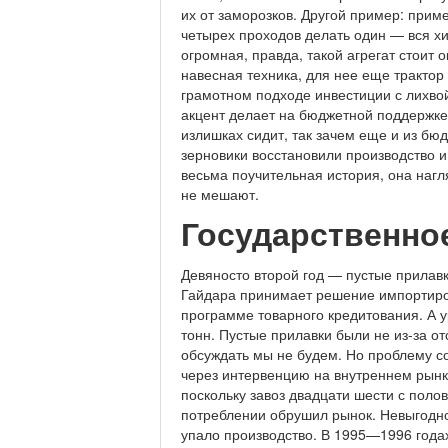
их от заморозков. Другой пример: прим
четырех проходов делать один — вся х
огромная, правда, такой агрегат стоит 
навесная техника, для нее еще трактор
грамотном подходе инвестиции с лихвой
акцент делает на бюджетной поддержке 
излишках сидит, так зачем еще и из бюд
зерновики восстановили производство и
весьма поучительная история, она нагл
не мешают.
Государственно
Девяносто второй год — пустые прилавк
Гайдара принимает решение импортиров
программе товарного кредитования. А 
тонн. Пустые прилавки были не из-за от
обсуждать мы не будем. Но проблему со
через интервенцию на внутреннем рынке
поскольку завоз двадцати шести с пол
потреблении обрушил рынок. Невыгодно 
упало производство. В 1995—1996 годах