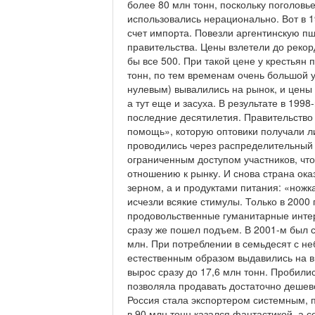
более 80 млн тонн, поскольку поголовь
использовались нерационально. Вот в 1
счет импорта. Повезли аргентинскую пш
правительства. Цены взлетели до рекор
бы все 500. При такой цене у крестьян
тонн, по тем временам очень большой у
нулевым) вывалились на рынок, и цены
а тут еще и засуха. В результате в 19
последние десятилетия. Правительство
помощь», которую оптовики получали л
проводились через распределительный м
ограниченным доступом участников, что
отношению к рынку. И снова страна ока
зерном, а и продуктами питания: «ножка
исчезли всякие стимулы. Только в 2000 
продовольственные гуманитарные интерв
сразу же пошел подъем. В 2001-м был 
млн. При потреблении в семьдесят с н
естественным образом выдавились на в
вырос сразу до 17,6 млн тонн. Пробили
позволяла продавать достаточно дешево
Россия стала экспортером системным, 
в 90 млн тонн казался фантастикой, а с