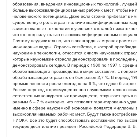
образования, внедрения инновационных технологий, лучшей
больше высококвалифицированных рабочих мест, чтобы не 
человеческого потенциала. Даже если страна прибегает к им
существенную роль играет наличие квалифицированных кад
заимствованные технологии в условиях отсталой низкотехно
что это под силу только высококвалифицированным специа
Поэтому неудивительно, что в авангардных странах растет
инженерные кадры. Отрасль хозяйства, в которой преоблад
наукоемкие технологии, относится к числу наукоемких отрас
которые наукоемкие отрасли демонстрировали в последние 
демонстрировать сегодня. В период с 1980 по 1997 г. средн
обрабатывающего производства в мире составлял, с поправко
обрабатывающих отраслях он был равен 2,7 %. В период 198
промышленности росли ежегодно на 6 %, что вдвое быстрее 
России переход к преимущественно наукоемким технологиям
естественных конкурентных преимуществ, открывает путь к 
равным 6 – 7 % ежегодно, что позволит гарантированно удва
именно в сфере наукоемкой экономики появятся миллионы 
высокооплачиваемых рабочих мест. Будут также востребов
НИОКР. Все это будет способствовать достижению тех высо
текущее десятилетие президент Российской Федерации В. В. 