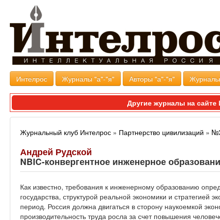
Интелрос
Журналы "а"-"я"
Авторы "а"-"я"
Журналь
Другие журналы на сайт
Журнальный клуб Интелрос
»
Партнерство цивилизаций
»
№3
Андрей Рудской
NBIC-конвергентное инженерное образован
Как известно, требования к инженерному образованию опр
государства, структурой реальной экономики и стратегией э
период. Россия должна двигаться в сторону наукоемкой эко
производительность труда росла за счет повышения человеч