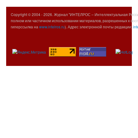
Copyright © 2004 -
2026. Журнал "ИНТЕЛРОС – Интеллектуальная Росси
полном или частичном использовании материалов, разрешенных к вос
гиперссылка на
www.intelros.ru
). Адрес электронной почты редакции:
int