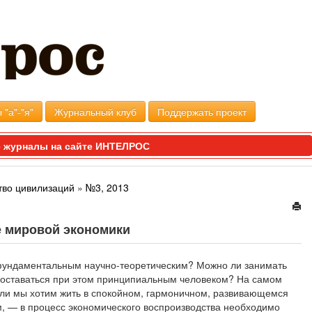
 "а"-"я"
Журнальный клуб
Поддержать проект
 журналы на сайте ИНТЕЛРОС
тво цивилизаций
»
№3, 2013
е мировой экономики
 фундаментальным научно-теоретическим? Можно ли занимать
 оставаться при этом принципиальным человеком? На самом
сли мы хотим жить в спокойном, гармоничном, развивающемся
м, — в процесс экономического воспроизводства необходимо