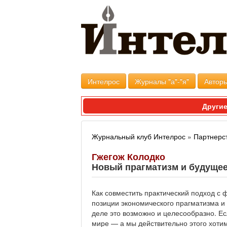
Интелрос
Журналы "а"-"я"
Авторы
Другие
Журнальный клуб Интелрос
»
Партнерс
Гжегож Колодко
Новый прагматизм и будуще
Как совместить практический подход с
позиции экономического прагматизма и
деле это возможно и целесообразно. Е
мире — а мы действительно этого хоти