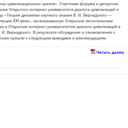
мены цивилизационных циклов». Участники форума и дискуссии
ании Открытого интернет-университета диалога цивилизаций и
ца «Теория динамики научного знания В. И. Вернадского —
люции XXI века», организованную Открытым экологическим
ва и Открытым интернет-университетом диалога цивилизаций в
. И. Вернадского. В результате обсуждения и ознакомления с
уссии пришли к следующим выводами и рекомендациям.
Читать далее