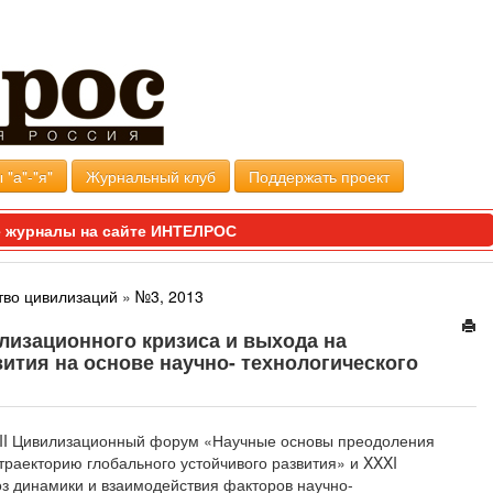
 "а"-"я"
Журнальный клуб
Поддержать проект
 журналы на сайте ИНТЕЛРОС
тво цивилизаций
»
№3, 2013
лизационного кризиса и выхода на
ития на основе научно- технологического
 VII Цивилизационный форум «Научные основы преодоления
траекторию глобального устойчивого развития» и XXXI
з динамики и взаимодействия факторов научно-