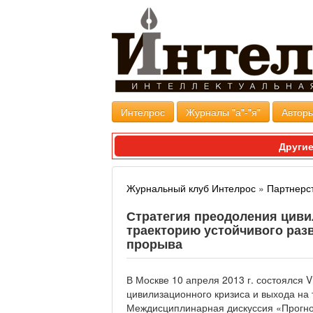
Интелрос
Журналы "а"-"я"
Авторы
Другие
Журнальный клуб Интелрос
»
Партнерс
Стратегия преодоления циви
траекторию устойчивого разв
прорыва
В Москве 10 апреля 2013 г. состоялся
цивилизационного кризиса и выхода на 
Междисциплинарная дискуссия «Прогно