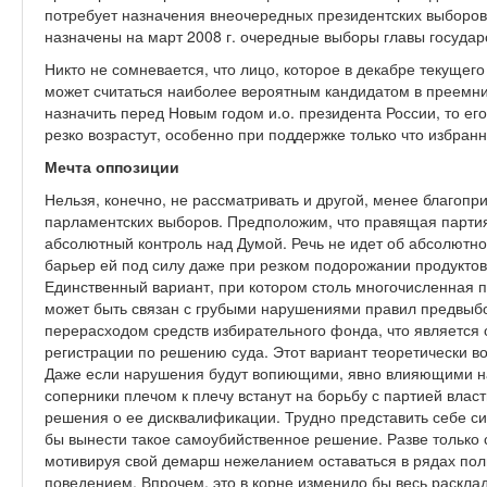
потребует назначения внеочередных президентских выборов, 
назначены на март 2008 г. очередные выборы главы государ
Никто не сомневается, что лицо, которое в декабре текущего
может считаться наиболее вероятным кандидатом в преемни
назначить перед Новым годом и.о. президента России, то е
резко возрастут, особенно при поддержке только что избран
Мечта оппозиции
Нельзя, конечно, не рассматривать и другой, менее благопр
парламентских выборов. Предположим, что правящая партия
абсолютный контроль над Думой. Речь не идет об абсолютн
барьер ей под силу даже при резком подорожании продуктов
Единственный вариант, при котором столь многочисленная 
может быть связан с грубыми нарушениями правил предвыбо
перерасходом средств избирательного фонда, что является 
регистрации по решению суда. Этот вариант теоретически в
Даже если нарушения будут вопиющими, явно влияющими на
соперники плечом к плечу встанут на борьбу с партией влас
решения о ее дисквалификации. Трудно представить себе си
бы вынести такое самоубийственное решение. Разве только 
мотивируя свой демарш нежеланием оставаться в рядах пол
поведением. Впрочем, это в корне изменило бы весь расклад