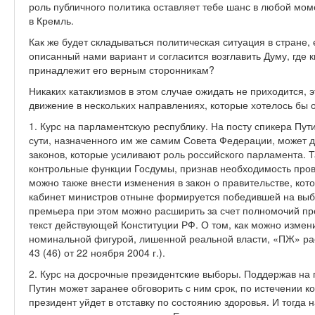
роль публичного политика оставляет тебе шанс в любой мом
в Кремль.
Как же будет складываться политическая ситуация в стране,
описанный нами вариант и согласится возглавить Думу, где
принадлежит его верным сторонникам?
Никаких катаклизмов в этом случае ожидать не приходится, 
движение в нескольких направлениях, которые хотелось бы 
1. Курс на парламентскую республику. На посту спикера Пути
сути, назначенного им же самим Совета Федерации, может д
законов, которые усиливают роль российского парламента. Та
контрольные функции Госдумы, признав необходимость про
можно также внести изменения в закон о правительстве, ко
кабинет министров отныне формируется победившей на выб
премьера при этом можно расширить за счет полномочий пр
текст действующей Конституции РФ. О том, как можно измен
номинальной фигурой, лишенной реальной власти, «ПЖ» рас
43 (46) от 22 ноября 2004 г.).
2. Курс на досрочные президентские выборы. Поддержав на 
Путин может заранее обговорить с ним срок, по истечении ко
президент уйдет в отставку по состоянию здоровья. И тогда