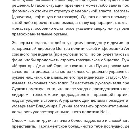
решения. В такой ситуации президент может либо занять по
формально отойти от структур федеральной власти, возглав
(допустим, нефтяную или газовую). Однако с поста премьера
какой-либо просчет в экономике, а главу корпорации, как м
монастырь, особенно если такое указание сверху начнут рья
правоохранительные органы.
Эксперты предлагают действующему президенту и другие пр
генеральный директор Центра политической информации Але
союзного президента (при условии того, что он будет таковы
фонд, чтобы продолжать строить гражданское общество. Рук
«Меркатор» Дмитрий Орешкин считает, что Путин рассчитывае
качестве патриарха, в качестве человека, реально управляющ
рукаве нашивки, означающей его президентский статус». Он, 
думает, заключает политолог. Заместитель руководителя п
Сурков намекнул на то, что после ухода с президентского п
лидером – генсеком или председателем – правящей партии
над ситуацией в стране. А управляющий делами президента
уговаривает Владимира Путина возглавить оргкомитет зимней
должность удовлетворит нынешнего политика № 1.
Словом, как ни крути, а ничего более надежного и спокойног
представить. Парламентское большинство тебе послушно, д