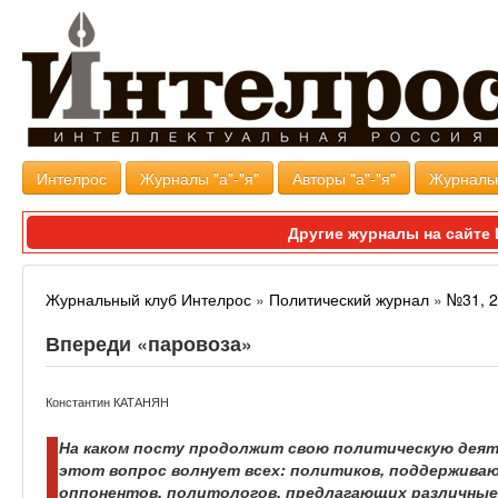
Интелрос
Журналы "а"-"я"
Авторы "а"-"я"
Журналь
Другие журналы на сайт
Журнальный клуб Интелрос
»
Политический журнал
»
№31, 
Впереди «паровоза»
Константин КАТАНЯН
На каком посту продолжит свою политическую дея
этот вопрос волнует всех: политиков, поддержива
оппонентов, политологов, предлагающих различные 