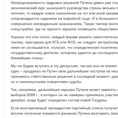
Непредсказуемость кадровых решений Путина давно уже стал
экономический курс нынешнего руководства страны весьма п
логичен, то каждое новое назначение на тот или иной оказав
сопровождается гаданием на кофейной гуще. И в большинст
совершенно неожиданным назначением. Такую тактику мног
спецслужбах, где не принято заранее оповещать общественн
Хорошо это или плохо, каждый вправе решить самостоятельн
тактику, пригодную для КГБ или ФСБ, не следует экстраполи
ними не соглашаются, полагая, что определенная политичес
государственному деятелю, которому удается до последнего
ближайшие планы.
Мы не будем вступать в эту дискуссию, так как она не влияе
одно – продумал ли Путин свои дальнейшие поступки на не
принимать ответственные решения в последний момент, руко
но и сиюминутными поворотами судьбы.
Так, например, дальнейшая карьера Путина может зависеть н
выборов 2008 г., в которых он не намерен принимать участия
декабря, когда будет определен состав новой Госдумы.
Если возглавляемый президентом партийный список получит 
вполне логичным покажется решение Путина возглавить зако