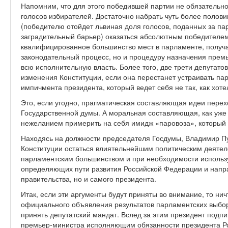
Напомним, что для этого победившей партии не обязательно
голосов избирателей. Достаточно набрать чуть более полов
(победителю отойдет львиная доля голосов, поданных за п
заградительный барьер) оказаться абсолютным победителе
квалифицированное большинство мест в парламенте, получа
законодательный процесс, но и процедуру назначения премь
всю исполнительную власть. Более того, две трети депутато
изменения Конституции, если она перестанет устраивать па
импичмента президента, который ведет себя не так, как хот
Это, если угодно, прагматическая составляющая идеи перех
Государственной думы. А моральная составляющая, как уже 
нежеланием примерить на себя имидж «паровоза», который П
Находясь на должности председателя Госдумы, Владимир П
Конституции остаться влиятельнейшим политическим деятел
парламентским большинством и при необходимости использу
определяющих пути развития Российской Федерации и напр
правительства, но и самого президента.
Итак, если эти аргументы будут приняты во внимание, то ни
официального объявления результатов парламентских выбор
принять депутатский мандат. Вслед за этим президент подп
премьер-министра исполняющим обязанности президента Рос