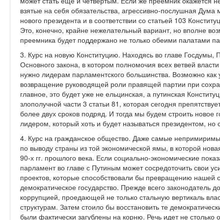
может стать еще и четвертым. Если же преемник окажется н
взятые на себя обязательства, агрессивно-послушная Дума м
нового президента и в соответствии со статьей 103 Констит
Это, конечно, крайне нежелательный вариант, но вполне во
преемника будет поддержано не только обеими палатами па
3. Курс на новую Конституцию. Находясь во главе Госдумы, П
Основного закона, в котором полномочия всех ветвей власти
нужно лидерам парламентского большинства. Возможно как у
возвращение руководящей роли правящей партии при сохра
главное, это будет уже не ельцинская, а путинская Конституц
злополучной части 3 статьи 81, которая сегодня препятствуе
более двух сроков подряд. И тогда мы будем строить новое 
лидером, который хоть и будет называться президентом, но
4. Курс на гражданское общество. Даже самые непримиримы
по выводу страны из той экономической ямы, в которой нова
90-х гг. прошлого века. Если социально-экономические пока
парламент во главе с Путиным может сосредоточить свои ус
проектов, которые способствовали бы превращению нашей с
демократическое государство. Прежде всего законодатель д
коррупцией, проедающей не только стальную вертикаль влас
структурам. Затем стоило бы восстановить те демократически
были фактически загублены на корню. Речь идет не столько 