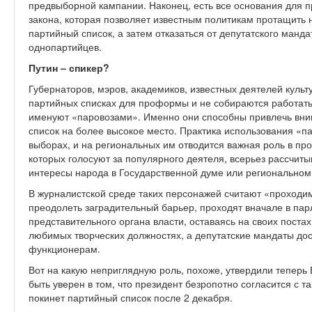
предвыборной кампании. Наконец, есть все основания для п
закона, которая позволяет известным политикам протащить 
партийный список, а затем отказаться от депутатского манд
однопартийцев.
Путин – спикер?
Губернаторов, мэров, академиков, известных деятелей культу
партийных списках для проформы и не собираются работать
именуют «паровозами». Именно они способны привлечь вни
список на более высокое место. Практика использования «п
выборах, и на региональных им отводится важная роль в пр
которых голосуют за популярного деятеля, всерьез рассчитыв
интересы народа в Государственной думе или региональном
В журналистской среде таких персонажей считают «проходим
преодолеть заградительный барьер, проходят вначале в пар
представительного органа власти, оставаясь на своих поста
любимых творческих должностях, а депутатские мандаты до
функционерам.
Вот на какую неприглядную роль, похоже, утвердили теперь
быть уверен в том, что президент безропотно согласится с 
покинет партийный список после 2 декабря.