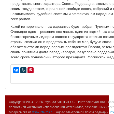
представительного характера Совета Федерации, сколько о 
своим государством, о реальной свободе слова, собраний 
независимости судебной системы и эффективном народном 
всех рангов.
Какой из перечисленных вариантов будет избран Путиным пос
Очевидно одно – решение возглавить один из партийных спи
безоговорочным лидером нашего государства столько возм
страны, сколько он и представить себе не мог, будучи связ
обязательствами перед первым президентом России, затем 
своим понятием долга перед народом, безусловно поддержи
всего срока полномочий второго президента Российской Фед
Copyright © 2004 -
2026. Журнал "ИНТЕЛРОС – Интеллектуальная Росси
полном или частичном использовании материалов, разрешенных к вос
гиперссылка на
www.intelros.ru
). Адрес электронной почты редакции:
int