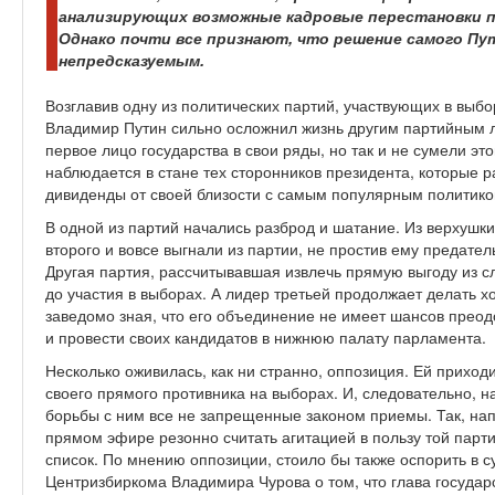
анализирующих возможные кадровые перестановки по
Однако почти все признают, что решение самого П
непредсказуемым.
Возглавив одну из политических партий, участвующих в выб
Владимир Путин сильно осложнил жизнь другим партийным л
первое лицо государства в свои ряды, но так и не сумели э
наблюдается в стане тех сторонников президента, которые 
дивиденды от своей близости с самым популярным политико
В одной из партий начались разброд и шатание. Из верхушки
второго и вовсе выгнали из партии, не простив ему предате
Другая партия, рассчитывавшая извлечь прямую выгоду из 
до участия в выборах. А лидер третьей продолжает делать 
заведомо зная, что его объединение не имеет шансов прео
и провести своих кандидатов в нижнюю палату парламента.
Несколько оживилась, как ни странно, оппозиция. Ей приход
своего прямого противника на выборах. И, следовательно, 
борьбы с ним все не запрещенные законом приемы. Так, на
прямом эфире резонно считать агитацией в пользу той парти
список. По мнению оппозиции, стоило бы также оспорить в 
Центризбиркома Владимира Чурова о том, что глава государс