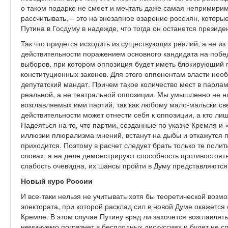
о таком подарке не смеет и мечтать даже самая непримирим
рассчитывать, – это на внезапное озарение россиян, которы
Путина в Госдуму в надежде, что тогда он останется президе
Так что придется исходить из существующих реалий, а не из
действительности поражением основного кандидата на побед
выборов, при котором оппозиция будет иметь блокирующий п
конституционных законов. Для этого оппонентам власти нео
депутатский мандат. Причем такое количество мест в парла
реальной, а не театральной оппозиции. Мы умышленно не н
возглавляемых ими партий, так как любому мало-мальски све
действительности может отнести себя к оппозиции, а кто л
Надеяться на то, что партии, созданные по указке Кремля 
иллюзии плюрализма мнений, встанут на дыбы и откажутся п
приходится. Поэтому в расчет следует брать только те поли
словах, а на деле демонстрируют способность противостоять 
слабость очевидна, их шансы пройти в Думу представляютс
Новый курс России
И все-таки нельзя не учитывать хотя бы теоретической возм
электората, при которой расклад сил в новой Думе окажется с
Кремле. В этом случае Путину вряд ли захочется возглавля
неминуемо погрязнет в бесплодных дискуссиях и будет не 