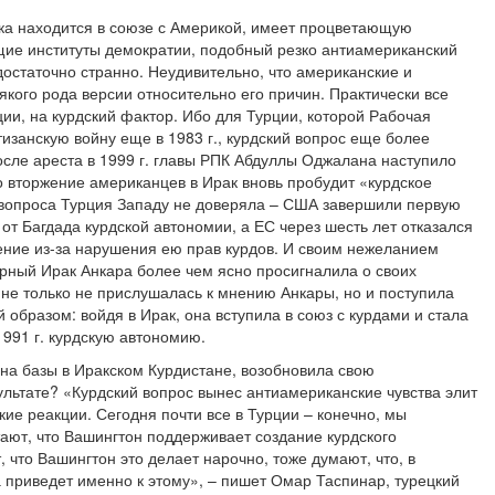
ека находится в союзе с Америкой, имеет процветающую
ие институты демократии, подобный резко антиамериканский
остаточно странно. Неудивительно, что американские и
якого рода версии относительно его причин. Практически все
ции, на курдский фактор. Ибо для Турции, которой Рабочая
изанскую войну еще в 1983 г., курдский вопрос еще более
осле ареста в 1999 г. главы РПК Абдуллы Оджалана наступило
о вторжение американцев в Ирак вновь пробудит «курдское
о вопроса Турция Западу не доверяла – США завершили первую
от Багдада курдской автономии, а ЕС через шесть лет отказался
ение из-за нарушения ею прав курдов. И своим нежеланием
ерный Ирак Анкара более чем ясно просигналила о своих
 не только не прислушалась к мнению Анкары, но и поступила
бразом: войдя в Ирак, она вступила в союз с курдами и стала
1991 г. курдскую автономию.
на базы в Иракском Курдистане, возобновила свою
зультате? «Курдский вопрос вынес антиамериканские чувства элит
кие реакции. Сегодня почти все в Турции – конечно, мы
ают, что Вашингтон поддерживает создание курдского
т, что Вашингтон это делает нарочно, тоже думают, что, в
 приведет именно к этому», – пишет Омар Таспинар, турецкий