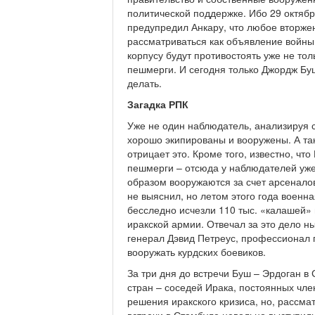
политической поддержке. Ибо 29 октябр
предупредил Анкару, что любое вторжен
рассматриваться как объявление войны.
корпусу будут противостоять уже не толь
пешмерги. И сегодня только Джордж Буш
делать.
Загадка РПК
Уже не один наблюдатель, анализируя 
хорошо экипированы и вооружены. А так
отрицает это. Кроме того, известно, ч
пешмерги – отсюда у наблюдателей уже 
образом вооружаются за счет арсеналов
не выяснил, но летом этого года военна
бесследно исчезли 110 тыс. «калашей» 
иракской армии. Отвечал за это дело
генерал Дэвид Петреус, профессионал 
вооружать курдских боевиков.
За три дня до встречи Буш – Эрдоган 
стран – соседей Ирака, постоянных чл
решения иракского кризиса, но, рассма