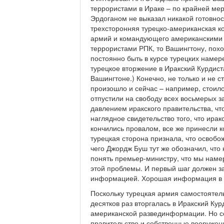
террористами в Ираке – по крайней ме
Эрдоганом не выказал никакой готовност
трехсторонняя турецко-американская ко
армий и командующего американскими в
террористами РПК, то Вашингтону, похо
постоянно быть в курсе турецких намер
турецкое вторжение в Иракский Курдиста
Вашингтоне.) Конечно, не только и не 
произошло и сейчас – например, стоил
отпустили на свободу всех восьмерых 
давлением иракского правительства, что
наглядное свидетельство того, что ирак
кончились провалом, все же принесли 
турецкая сторона признала, что освоб
чего Джордж Буш тут же обозначил, что
понять премьер-министру, что мы нам
этой проблемы. И первый шаг должен з
информацией. Хорошая информация в р
Поскольку турецкая армия самостоятель
десятков раз вторгалась в Иракский Кур
американской развединформации. Но се
правительство и собственные вооружен