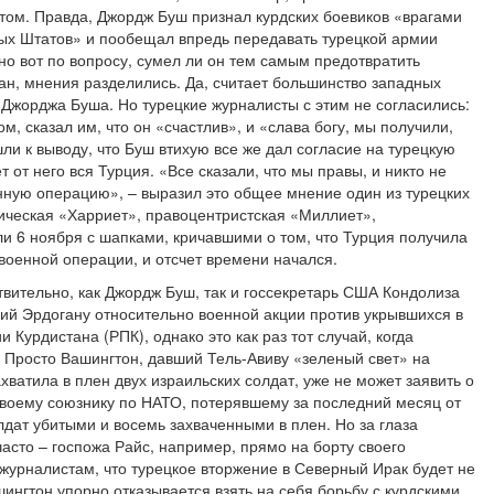
том. Правда, Джордж Буш признал курдских боевиков «врагами
ых Штатов» и пообещал впредь передавать турецкой армии
о вот по вопросу, сумел ли он тем самым предотвратить
ан, мнения разделились. Да, считает большинство западных
Джорджа Буша. Но турецкие журналисты с этим не согласились:
м, сказал им, что он «счастлив», и «слава богу, мы получили,
шли к выводу, что Буш втихую все же дал согласие на турецкую
 от него вся Турция. «Все сказали, что мы правы, и никто не
енную операцию», – выразил это общее мнение один из турецких
тическая «Харриет», правоцентристская «Миллиет»,
и 6 ноября с шапками, кричавшими о том, что Турция получила
военной операции, и отсчет времени начался.
ствительно, как Джордж Буш, так и госсекретарь США Кондолиза
ий Эрдогану относительно военной акции против укрывшихся в
 Курдистана (РПК), однако это как раз тот случай, когда
. Просто Вашингтон, давший Тель-Авиву «зеленый свет» на
хватила в плен двух израильских солдат, уже не может заявить о
воему союзнику по НАТО, потерявшему за последний месяц от
лдат убитыми и восемь захваченными в плен. Но за глаза
часто – госпожа Райс, например, прямо на борту своего
 журналистам, что турецкое вторжение в Северный Ирак будет не
ингтон упорно отказывается взять на себя борьбу с курдскими