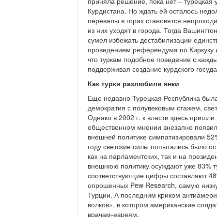
приняла решение, пока нет – турецкая 
Курдистана. Но ждать ей осталось нед
перевалы в горах становятся непроходи
из них уходят в города. Тогда Вашингто
сумел избежать дестабилизации единств
проведением референдума по Киркуку и
что туркам подобное поведение с кажды
поддерживая создание курдского госуд
Как турки разлюбили янки
Еще недавно Турецкая Республика была
демократия с полувековым стажем, свет
Однако в 2002 г. к власти здесь пришли
общественном мнении внезапно появила
внешней политике симпатизировали 52% 
году светские силы попытались было о
как на парламентских, так и на презид
внешнюю политику осуждают уже 83% ту
соответствующие цифры составляют 48% 
опрошенных Pew Research, самую низк
Турции. А последним криком антиамери
волков», в котором американские солда
врачам-евреям.