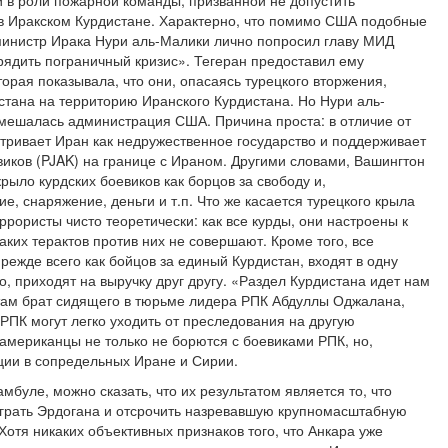
и в роли пожарной команды, призванной не допустить
 в Иракском Курдистане. Характерно, что помимо США подобные
министр Ирака Нури аль-Малики лично попросил главу МИД
ядить пограничный кризис». Тегеран предоставил ему
рая показывала, что они, опасаясь турецкого вторжения,
стана на территорию Иранского Курдистана. Но Нури аль-
вмешалась администрация США. Причина проста: в отличие от
тривает Иран как недружественное государство и поддерживает
виков (PJAK) на границе с Ираном. Другими словами, Вашингтон
рыло курдских боевиков как борцов за свободу и,
е, снаряжение, деньги и т.п. Что же касается турецкого крыла
ррористы чисто теоретически: как все курды, они настроены к
их терактов против них не совершают. Кроме того, все
режде всего как бойцов за единый Курдистан, входят в одну
о, приходят на выручку друг другу. «Раздел Курдистана идет нам
стам брат сидящего в тюрьме лидера РПК Абдуллы Оджалана,
 РПК могут легко уходить от преследования на другую
американцы не только не борются с боевиками РПК, но,
ции в сопредельных Иране и Сирии.
мбуле, можно сказать, что их результатом является то, что
играть Эрдогана и отсрочить назревавшую крупномасштабную
отя никаких объективных признаков того, что Анкара уже