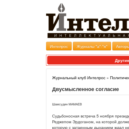
Интелрос
Журналы "а"-"я"
Авторы
Другие
Журнальный клуб Интелрос
»
Политиче
Двусмысленное согласие
Шамсудин МАМАЕВ
Судьбоносная встреча 5 ноября прези
Реджепом Эрдоганом, на которой долже
которую с затаенным дыханием ждал не 