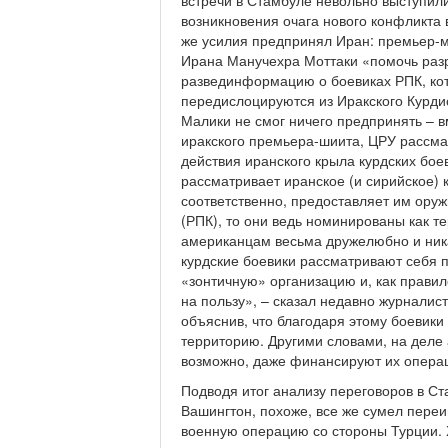
встречи в Стамбуле невольно выступил
возникновения очага нового конфликта
же усилия предпринял Иран: премьер-
Ирана Манучехра Моттаки «помочь разр
развединформацию о боевиках РПК, кото
передислоцируются из Иракского Курди
Малики не смог ничего предпринять – 
иракского премьера-шиита, ЦРУ рассма
действия иранского крыла курдских бое
рассматривает иранское (и сирийское) к
соответственно, предоставляет им оружи
(РПК), то они ведь номинированы как те
американцам весьма дружелюбно и никак
курдские боевики рассматривают себя п
«зонтичную» организацию и, как правил
на пользу», – сказал недавно журнали
объяснив, что благодаря этому боевики
территорию. Другими словами, на деле 
возможно, даже финансируют их опера
Подводя итог анализу переговоров в Ста
Вашингтон, похоже, все же сумел пере
военную операцию со стороны Турции. Х