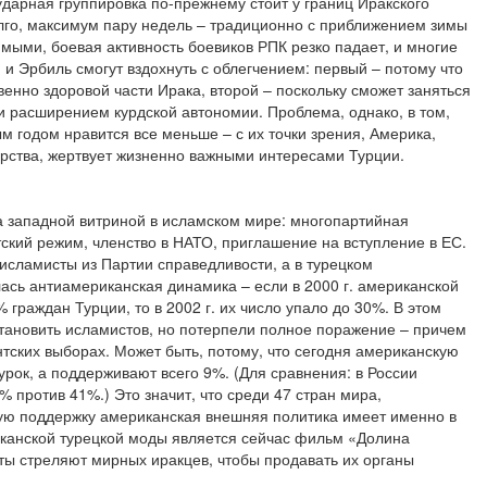
ударная группировка по-прежнему стоит у границ Иракского
олго, максимум пару недель – традиционно с приближением зимы
мыми, боевая активность боевиков РПК резко падает, и многие
н и Эрбиль смогут вздохнуть с облегчением: первый – потому что
енно здоровой части Ирака, второй – поскольку сможет заняться
 расширением курдской автономии. Проблема, однако, в том,
м годом нравится все меньше – с их точки зрения, Америка,
арства, жертвует жизненно важными интересами Турции.
 западной витриной в исламском мире: многопартийная
ский режим, членство в НАТО, приглашение на вступление в ЕС.
 исламисты из Партии справедливости, а в турецком
сь антиамериканская динамика – если в 2000 г. американской
граждан Турции, то в 2002 г. их число упало до 30%. В этом
становить исламистов, но потерпели полное поражение – причем
ентских выборах. Может быть, потому, что сегодня американскую
рок, а поддерживают всего 9%. (Для сравнения: в России
против 41%.) Это значит, что среди 47 стран мира,
ую поддержку американская внешняя политика имеет именно в
канской турецкой моды является сейчас фильм «Долина
ты стреляют мирных иракцев, чтобы продавать их органы