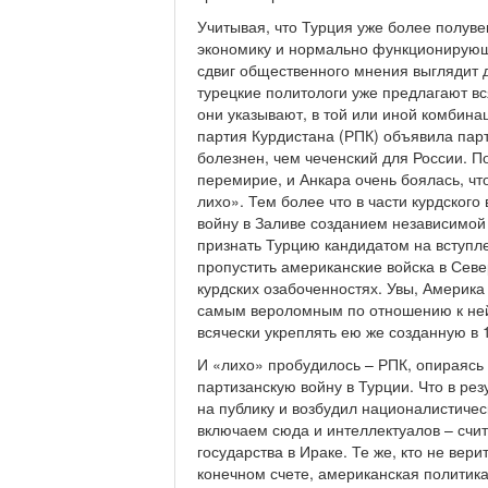
Учитывая, что Турция уже более полув
экономику и нормально функционирующ
сдвиг общественного мнения выглядит д
турецкие политологи уже предлагают вс
они указывают, в той или иной комбина
партия Курдистана (РПК) объявила парт
болезнен, чем чеченский для России. П
перемирие, и Анкара очень боялась, чт
лихо». Тем более что в части курдског
войну в Заливе созданием независимой 
признать Турцию кандидатом на вступл
пропустить американские войска в Сев
курдских озабоченностях. Увы, Америка
самым вероломным по отношению к ней о
всячески укреплять ею же созданную в 
И «лихо» пробудилось – РПК, опираясь 
партизанскую войну в Турции. Что в ре
на публику и возбудил националистичес
включаем сюда и интеллектуалов – счит
государства в Ираке. Те же, кто не вери
конечном счете, американская политика