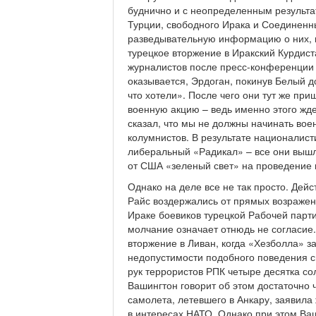
буднично и с неопределенным результа
Турции, свободного Ирака и Соединенн
разведывательную информацию о них, н
турецкое вторжение в Иракский Курдист
журналистов после пресс-конференции 
оказывается, Эрдоган, покинув Белый до
что хотели». После чего они тут же при
военную акцию – ведь именно этого ждет
сказал, что мы не должны начинать во
колумнистов. В результате националис
либеральный «Радикал» – все они вышл
от США «зеленый свет» на проведение 
Однако на деле все не так просто. Дей
Райс воздержались от прямых возражен
Ираке боевиков турецкой Рабочей партии
молчание означает отнюдь не согласие
вторжение в Ливан, когда «Хезболла» за
недопустимости подобного поведения с
рук террористов РПК четыре десятка со
Вашингтон говорит об этом достаточно 
самолета, летевшего в Анкару, заявила
в интересах НАТО. Однако при этом Ваш