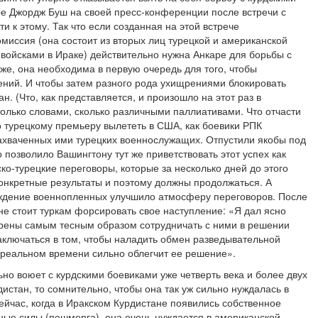
ре Джордж Буш на своей пресс-конференции после встречи с
и к этому. Так что если созданная на этой встрече
миссия (она состоит из вторых лиц турецкой и американской
ойсками в Ираке) действительно нужна Анкаре для борьбы с
же, она необходима в первую очередь для того, чтобы
ений. И чтобы затем разного рода ухищрениями блокировать
н. (Что, как представляется, и произошло на этот раз в
столько словами, сколько различными паллиативами. Что отчасти
о турецкому премьеру вылететь в США, как боевики РПК
захваченных ими турецких военнослужащих. Отпустили якобы под
 позволило Вашингтону тут же приветствовать этот успех как
ско-турецкие переговоры, которые за несколько дней до этого
конкретные результаты и поэтому должны продолжаться. А
ождение военнопленных улучшило атмосферу переговоров. После
 не стоит туркам форсировать свое наступление: «Я дал ясно
ерены самым тесным образом сотрудничать с ними в решении
аключаться в том, чтобы наладить обмен разведывательной
еальном времени сильно облегчит ее решение».
но воюет с курдскими боевиками уже четверть века и более двух
дистан, то сомнительно, чтобы она так уж сильно нуждалась в
йчас, когда в Иракском Курдистане появились собственное
ные силы (пешмерга), она очень нуждается в американской