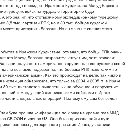
я этого года президент Иракского Курдистана Масуд Барзани
ие турецких войск на курдскую территорию будет
 А это значит, что стотысячному экспедиционному турецкому
ко 3,5 тыс. партизан РПК, но и 80 тыс. бойцов курдской
 может приструнить Барзани. Но он явно не спешит этого
события в Иракском Курдистане, отмечал, что бойцы РПК очень
же что Масуд Барзани покровительствует им, хотя всячески
то Барзани получает от американцев оружие для вооружения своей
давно возникло подозрение, что боевики РПК тоже каким-то
 американской армии. Как это происходит на деле, так никто и
я инспекция обнаружила, что только за 2004 и 2005 гг. в Ираке
и 80 тыс. пистолетов, выделенных на обучение и вооружение
 нынешний командующий американскими войсками в Ираке
по части специальных операций. Поэтому ему сам бог велел
в Стамбуле прошла конференция по Ираку на уровне глав МИД
енов СБ ООН и членов G8. Она была призвана найти пути
тривая вопросы долгосрочного развития Ирака, участники