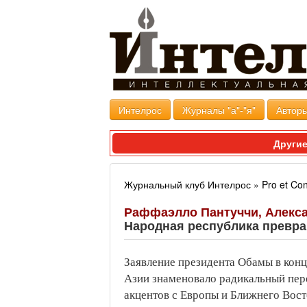
Интелрос
Журналы "а"-"я"
Авторы
Другие
Журнальный клуб Интелрос
»
Pro et Con
Раффаэлло Пантуччи, Алекс
Народная республика превр
Заявление президента Обамы в конц
Азии знаменовало радикальный пе
акцентов с Европы и Ближнего Вост