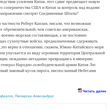
ледствия усиления Китая, этот сдвиг предвещает новую
го соперничества США и Китая за контроль над водами
и направлении смотрят Соединенные Штаты?
в частности Роберт Каплан, писали, что возможная
ее обременительной, чем советско-американская,
ь военно-морская составляющая, а не постоянно
цах сухопутные войска, предназначенные сдерживать
,это верно в отношении, скажем, Южно-Китайского моря
том упускается из виду огромная территория Центральной
зиции, нежданно-негаданно превращаясь в империю.
 генерал Народно-освободительной армии Китая Лю
амый лакомый кусок пирога, ниспосланный Небесами
Читать далее
ффаэлло
,
Петерсен Александрос