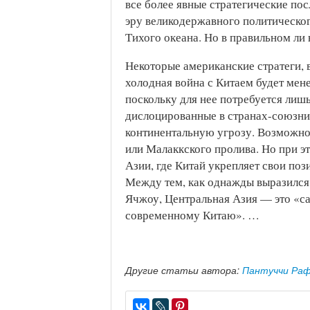
все более явные стратегические пос
эру великодержавного политическо
Тихого океана. Но в правильном л
Некоторые американские стратеги, 
холодная война с Китаем будет мен
поскольку для нее потребуется лиш
дислоцированные в странах-союзни
континентальную угрозу. Возможно
или Малаккского пролива. Но при э
Азии, где Китай укрепляет свои по
Между тем, как однажды выразился
Ячжоу, Центральная Азия — это «с
современному Китаю». …
Другие статьи автора:
Пантуччи Ра