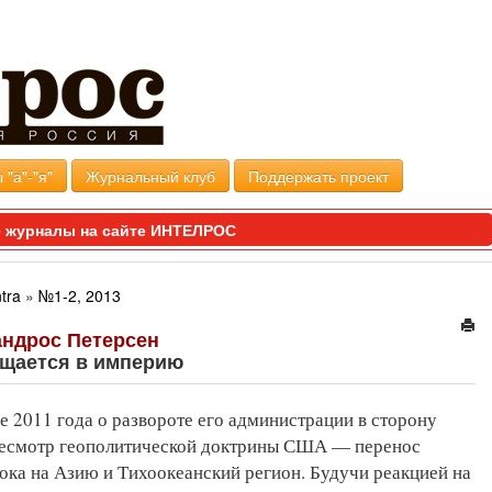
 "а"-"я"
Журнальный клуб
Поддержать проект
 журналы на сайте ИНТЕЛРОС
tra
»
№1-2, 2013
андрос Петерсен
ащается в империю
е 2011 года о развороте его администрации в сторону
ресмотр геополитической доктрины США — перенос
ока на Азию и Тихоокеанский регион. Будучи реакцией на