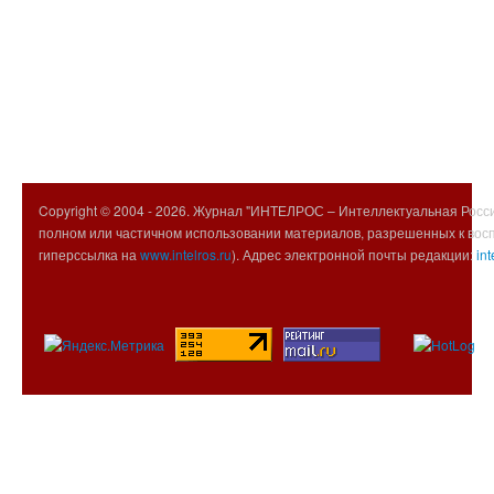
Copyright © 2004 -
2026. Журнал "ИНТЕЛРОС – Интеллектуальная Росси
полном или частичном использовании материалов, разрешенных к вос
гиперссылка на
www.intelros.ru
). Адрес электронной почты редакции:
int