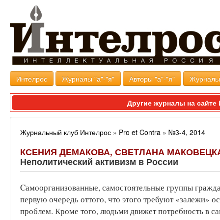
Интелрос
Журналы "а"-"я"
Авторы "а"-"я"
Журналь
Другие журналы на сайт
Журнальный клуб Интелрос
»
Pro et Contra
»
№3-4, 2014
КСЕНИЯ ДЕМАКОВА, СВЕТЛАНА МАКОВЕЦКА
Неполитический активизм в России
Cамоорганизованные, самостоятельные группы гражда
первую очередь оттого, что этого требуют «залежи» о
проблем. Кроме того, людьми движет потребность в с