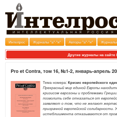
Интелрос
Журналы "а"-"я"
Авторы "а"-"я"
Журналь
Другие журналы на сайт
Pro et Contra, том 16, №1-2, январь-апрель 2
Тема номера:
Кризис европейского еди
Прекрасный мир единой Европы находится
кризисом еврозоны и проблемами Греции
позволить себе отказаться от европейс
заявляют о том, что не желают жертво
призрачной европейской солидарности. У
истеблишмента отказываются от прово