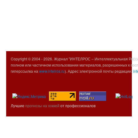
Copyright © 2004 -
2026. Журнал "ИНТЕЛРОС – Интеллектуальная Росси
полном или частичном использовании материалов, разрешенных к вос
гиперссылка на
www.intelros.ru
). Адрес электронной почты редакции:
int
Лучшие
прогнозы на хоккей
от профессионалов