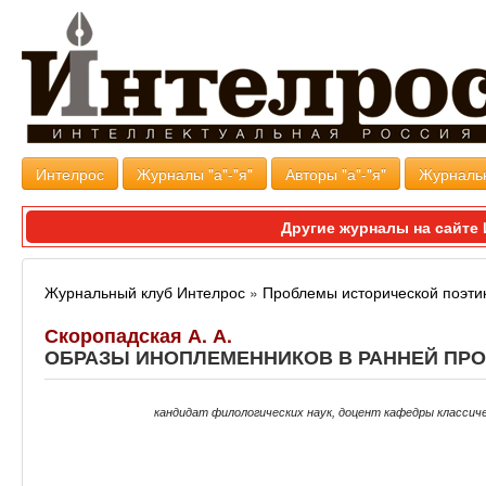
Интелрос
Журналы "а"-"я"
Авторы "а"-"я"
Журналь
Другие журналы на сайт
Журнальный клуб Интелрос
»
Проблемы исторической поэти
Скоропадская А. А.
ОБРАЗЫ ИНОПЛЕМЕННИКОВ В РАННЕЙ ПРОЗ
кандидат филологических наук, доцент кафедры классич