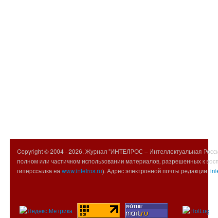
Copyright © 2004 -
2026. Журнал "ИНТЕЛРОС – Интеллектуальная Росси
полном или частичном использовании материалов, разрешенных к вос
гиперссылка на
www.intelros.ru
). Адрес электронной почты редакции:
int