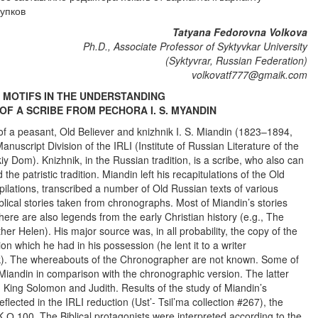
упков
Tatyana Fedorovna Volkova
Ph.D., Associate Professor of Syktyvkar University
(Syktyvrar, Russian Federation)
volkovatf777@gmaik.com
 MOTIFS IN THE UNDERSTANDING
OF A SCRIBE FROM PECHORA I. S. MYANDIN
of a peasant, Old Believer and knizhnik I. S. Miandin (1823–1894,
nuscript Division of the IRLI (Institute of Russian Literature of the
 Dom). Knizhnik, in the Russian tradition, is a scribe, who also can
he patristic tradition. Miandin left his recapitulations of the Old
ompilations, transcribed a number of Old Russian texts of various
iblical stories taken from chronographs. Most of Miandin’s stories
here are also legends from the early Christian history (e.g., The
r Helen). His major source was, in all probability, the copy of the
n which he had in his possession (he lent it to a writer
ck). The whereabouts of the Chronographer are not known. Some of
 Miandin in comparison with the chronographic version. The latter
l, King Solomon and Judith. Results of the study of Miandin’s
reflected in the IRLI reduction (Ust’- Tsil’ma collection #267), the
О.100. The Biblical protagonists were interpreted according to the