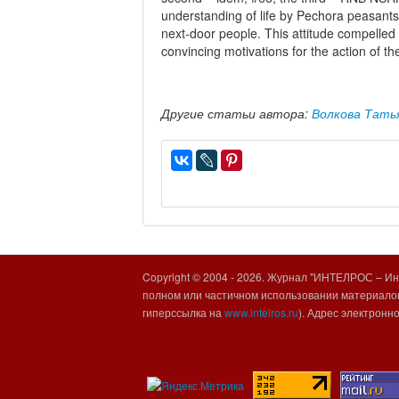
understanding of life by Pechora peasants
next-door people. This attitude compelled t
convincing motivations for the action of t
Другие статьи автора:
Волкова Тать
Copyright © 2004 -
2026. Журнал "ИНТЕЛРОС – Инт
полном или частичном использовании материалов
гиперссылка на
www.intelros.ru
). Адрес электронн