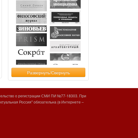
Развернуть/Свернуть
тельство о регистрации СМИ ПИ №77-18303. При
туальная Россия" обязательна (в Интернете –