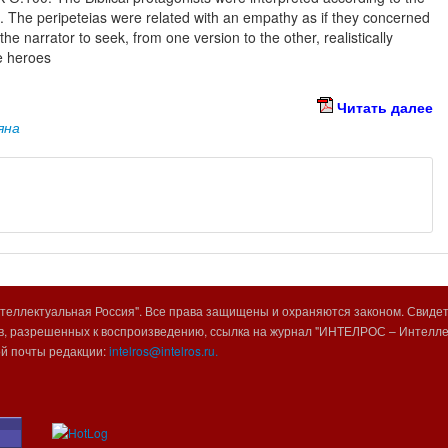
. The peripeteias were related with an empathy as if they concerned
he narrator to seek, from one version to the other, realistically
he heroes
Читать далее
яна
еллектуальная Россия". Все права защищены и охраняются законом. Свиде
, разрешенных к воспроизведению, ссылка на журнал "ИНТЕЛРОС – Интеллек
ой почты редакции:
intelros@intelros.ru.