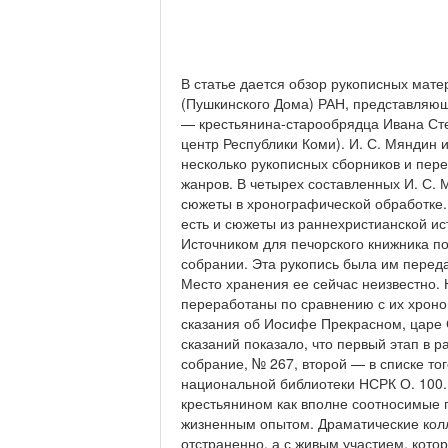
В статье дается обзор рукописных мат
(Пушкинского Дома) РАН, представляющ
— крестьянина-старообрядца Ивана Ст
центр Республики Коми). И. С. Мяндин 
несколько рукописных сборников и пер
жанров. В четырех составленных И. С.
сюжеты в хронографической обработке.
есть и сюжеты из раннехристианской ис
Источником для печорского книжника по
собрании. Эта рукопись была им переда
Место хранения ее сейчас неизвестно.
переработаны по сравнению с их хроно
сказания об Иосифе Прекрасном, царе
сказаний показало, что первый этап в 
собрание, № 267, второй — в списке то
национальной библиотеки НСРК О. 100.
крестьянином как вполне соотносимые 
жизненным опытом. Драматические колл
отстраненно, а с живым участием, котор