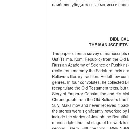
наиболее убедительные мотивы их пост
BIBLICAL
THE MANUSCRIPTS 
The paper offers a survey of manuscripts 
Ust’-Tsilma, Komi Republic) from the Old Ma
Russian Academy of Science or Pushkinskiy
recite from memory the Scripture texts and t
Believers literary tradition. He left few c
genres. In four convolutes, he collected B
recapitulate the Old Testament texts, but t
Story of Emperor Constantine and His Mothe
Chronograph from the Old Believers traditio
S. V. Maksimov and never received it ba
the stories were significantly reworked by
include the stories of Joseph the Beautifu
manuscripts: the first stage of his work is 
second – idem, #66, the third – RNB NSRK 