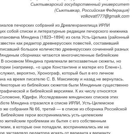
Сыктывкарский государственный университет
(Сыктывкар, Российская Федерация)
volkovatf777@gmaik.com
ериалов печорских собраний из Древлехранилища ИРЛИ
их собой списки и литературные редакции печорского книжника
епановича Мяндина (1823–1894) из села Усть-Цильма (районный
известен как редактор древнерусских повестей, составивший
еписавший большое количество древнерусских сочинений разных
 Мяндиным сборниках читаются многочисленные библейские
 В основном Мяндина привлекали ветхозаветные сюжеты, но
тории (например, «о царе Константине и матери его Елене»).
служил, вероятно, Хронограф, который был в его личном
на на время писателю С. В. Максимову и назад не вернулась.
 Некоторые из библейских сюжетов были Мяндиным существенно
графической и библейской версиями. К их числу относятся
 Соломоне, Юдифи. Исследование мяндинских списков этих
работе Мяндина отразился в списке ИРЛИ, Усть-Цилемское
го же собрания № 66, третий — в списке из сборника Российской
 Библейские герои воспринимались усть-цилемским
по житейским проблемам их бытия с его собственным
изии, в которые они попадали, воспринимались им не
ое заставляло редактора искать от варианта к варианту