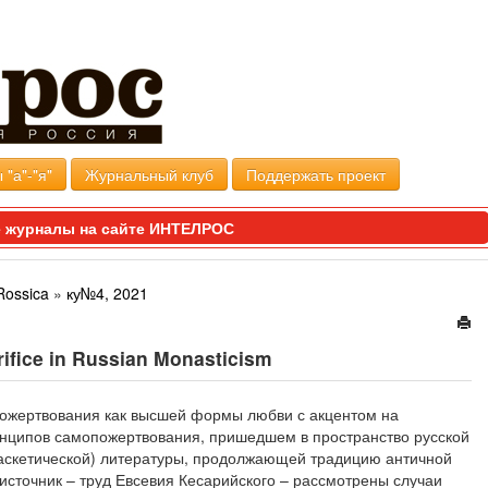
 "а"-"я"
Журнальный клуб
Поддержать проект
 журналы на сайте ИНТЕЛРОС
Rossica
»
ку№4, 2021
crifice in Russian Monasticism
пожертвования как высшей формы любви с акцентом на
инципов самопожертвования, пришедшем в пространство русской
(аскетической) литературы, продолжающей традицию античной
источник – труд Евсевия Кесарийского – рассмотрены случаи