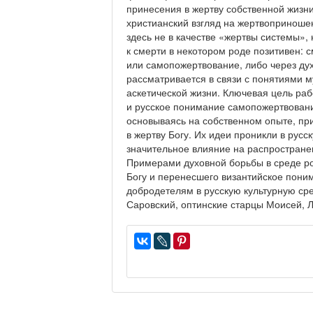
принесения в жертву собственной жизн
христианский взгляд на жертвопринош
здесь не в качестве «жертвы системы»,
к смерти в некотором роде позитивен:
или самопожертвование, либо через ду
рассматривается в связи с понятиями му
аскетической жизни. Ключевая цель раб
и русское понимание самопожертвования
основываясь на собственном опыте, пр
в жертву Богу. Их идеи проникли в рус
значительное влияние на распространени
Примерами духовной борьбы в среде ро
Богу и перенесшего византийское пони
добродетелям в русскую культурную ср
Саровский, оптинские старцы Моисей, 