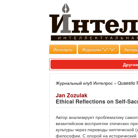
Интелрос
Журналы "а"-"я"
Авторы
Другие
Журнальный клуб Интелрос
»
Quaestio 
Jan Zozulak
Ethical Reflections on Self-Sa
Автор анализирует проблематику само
византийском восприятии этических пр
культуры через переводы ниптической 
философии. С опорой на исторический 