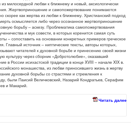
и из милосердной любви к ближнему и новый, аксиологически
ения. Жертвоприношение и самопожертвование понимаются
 но скорее как жертва из любви к ближнему. Христианский подход
 смерть осмысляется либо через осознанное жертвоприношение
ховную борьбу – аскезу. Проблематика самопожертвования
ченичества и мук совести, в которых коренится самая суть
оты – сопоставить на основании конкретных примеров греческое
. Главный источник – ниптические тексты, авторы которых,
изывают читателей к духовной борьбе и принесению своей жизни
скую культуру через сборник «Добротолюбие», оказавший
е в России исихастской традиции в конце XVIII – начале XIX в.
ссийского монашества, из любви приносившего жизнь в жертву
мание духовной борьбы со страстями и стремления к
еду, были Паисий Величковский, Назарий Кондратьев, Серафим
Лев и Макарий.
Читать далее