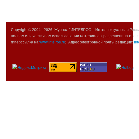
Copyright © 2004 -
2026. Журнал "ИНТЕЛРОС – Интеллектуальная Росси
полном или частичном использовании материалов, разрешенных к вос
гиперссылка на
www.intelros.ru
). Адрес электронной почты редакции:
int