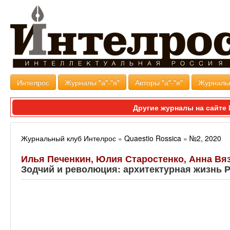
Интелрос
Журналы "а"-"я"
Авторы "а"-"я"
Журналь
Другие журналы на сайт
Журнальный клуб Интелрос
»
Quaestio Rossica
»
№2, 2020
Илья Печенкин, Юлия Старостенко, Анна Вя
Зодчий и революция: архитектурная жизнь Р