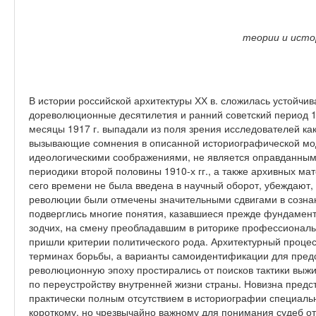
теории и исто
В истории российской архитектуры ХХ в. сложилась устойчив
дореволюционные десятилетия и ранний советский период 1
месяцы 1917 г. выпадали из поля зрения исследователей к
вызывающие сомнения в описанной историографической мод
идеологическими соображениями, не является оправданным 
периодики второй половины 1910-х гг., а также архивных ма
сего времени не была введена в научный оборот, убеждают,
революции были отмечены значительными сдвигами в созна
подверглись многие понятия, казавшиеся прежде фундамен
зодчих, на смену преобладавшим в риторике профессиональ
пришли критерии политического рода. Архитектурный процес
терминах борьбы, а варианты самоидентификации для предс
революционную эпоху простирались от поисков тактики выж
по переустройству внутренней жизни страны. Новизна предс
практически полным отсутствием в историографии специаль
короткому, но чрезвычайно важному для понимания судеб от