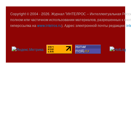
Copyright © 2004 -
2026. Журнал "ИНТЕЛРОС – Интеллектуальная Росси
полном или частичном использовании материалов, разрешенных к вос
гиперссылка на
www.intelros.ru
). Адрес электронной почты редакции:
int