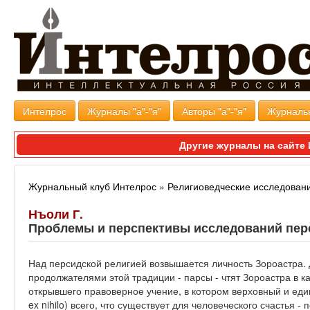
Интелрос
Журналы "а"-"я"
Авторы "а"-"я"
Журналь
Другие журналы на сайт
Журнальный клуб Интелрос
»
Религиоведческие исследован
Нъоли Г.
Проблемы и перспективы исследований пер
Над персидской религией возвышается личность Зороастра. 
продолжателями этой традиции - парсы - чтят Зороастра в к
открывшего правоверное учение, в котором верховный и един
ex nihilo) всего, что существует для человеческого счастья 