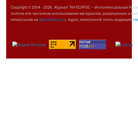
Copyright © 2004 -
2026. Журнал "ИНТЕЛРОС – Интеллектуальная Росси
полном или частичном использовании материалов, разрешенных к вос
гиперссылка на
www.intelros.ru
). Адрес электронной почты редакции:
int