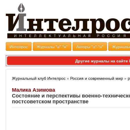
Интелрос
Журналы "а"-"я"
Авторы "а"-"я"
Журналь
Другие журналы на сайт
Журнальный клуб Интелрос
»
Россия и современный мир
»
р
Малика Азимова
Состояние и перспективы военно-техническ
постсоветском пространстве