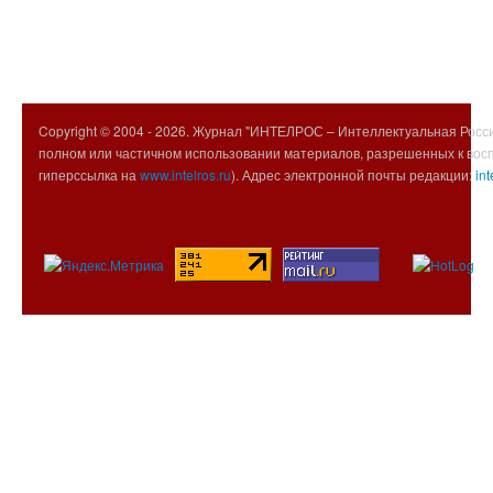
Copyright © 2004 -
2026. Журнал "ИНТЕЛРОС – Интеллектуальная Росси
полном или частичном использовании материалов, разрешенных к вос
гиперссылка на
www.intelros.ru
). Адрес электронной почты редакции:
int