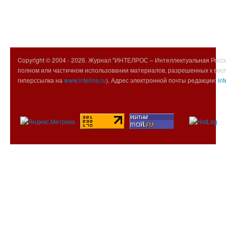
Copyright © 2004 -
2026. Журнал "ИНТЕЛРОС – Интеллектуальная Росси
полном или частичном использовании материалов, разрешенных к вос
гиперссылка на
www.intelros.ru
). Адрес электронной почты редакции:
int