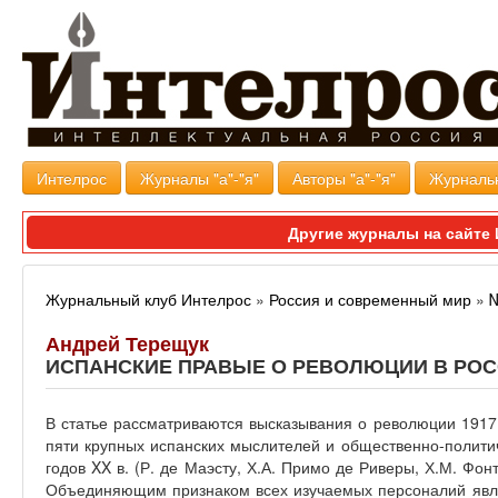
Интелрос
Журналы "а"-"я"
Авторы "а"-"я"
Журналь
Другие журналы на сайт
Журнальный клуб Интелрос
»
Россия и современный мир
»
№
Андрей Терещук
ИСПАНСКИЕ ПРАВЫЕ О РЕВОЛЮЦИИ В РО
В статье рассматриваются высказывания о революции 1917 г
пяти крупных испанских мыслителей и общественно-полити
годов XX в. (Р. де Маэсту, Х.А. Примо де Риверы, Х.М. Фон
Объединяющим признаком всех изучаемых персоналий явля