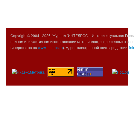
Copyright © 2004 -
2026. Журнал "ИНТЕЛРОС – Интеллектуальная Росси
полном или частичном использовании материалов, разрешенных к вос
гиперссылка на
www.intelros.ru
). Адрес электронной почты редакции:
int