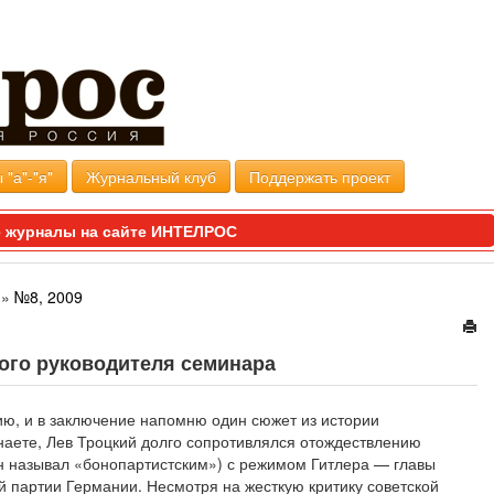
 "а"-"я"
Журнальный клуб
Поддержать проект
 журналы на сайте ИНТЕЛРОС
»
№8, 2009
ого руководителя семинара
ию, и в заключение напомню один сюжет из истории
наете, Лев Троцкий долго сопротивлялся отождествлению
н называл «бонопартистским») с режимом Гитлера — главы
 партии Германии. Несмотря на жесткую критику советской