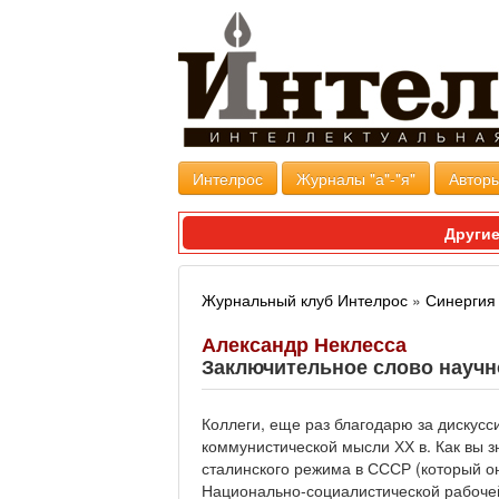
Интелрос
Журналы "а"-"я"
Авторы
Другие
Журнальный клуб Интелрос
»
Синергия
Александр Неклесса
Заключительное слово научн
Коллеги, еще раз благодарю за дискусс
коммунистической мысли ХХ в. Как вы з
сталинского режима в СССР (который о
Национально-социалистической рабочей