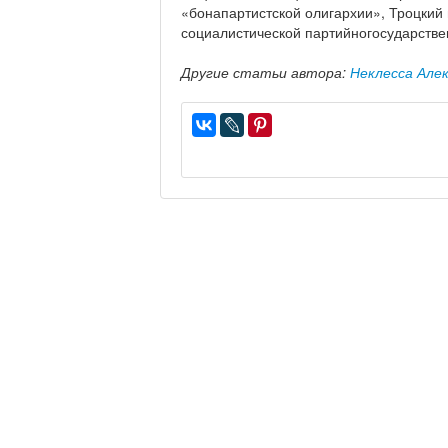
«бонапартистской олигархии», Троцкий
социалистической партийногосударствен
Другие статьи автора:
Неклесса Але