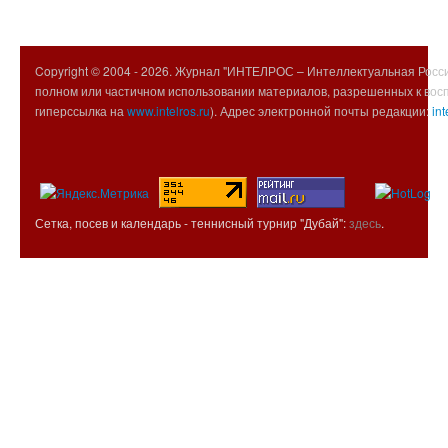
Copyright © 2004 -
2026. Журнал "ИНТЕЛРОС – Интеллектуальная Росси
полном или частичном использовании материалов, разрешенных к вос
гиперссылка на
www.intelros.ru
). Адрес электронной почты редакции:
int
Сетка, посев и календарь - теннисный турнир "Дубай":
здесь
.