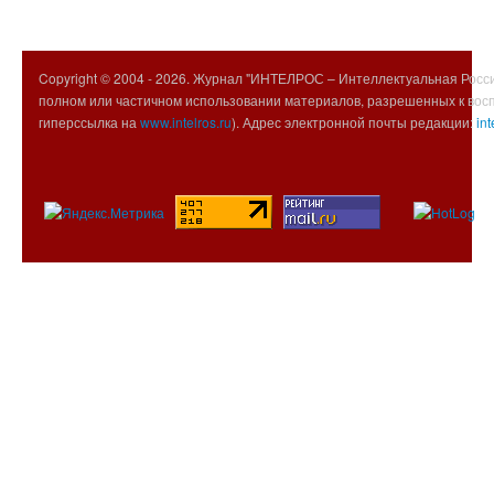
Copyright © 2004 -
2026. Журнал "ИНТЕЛРОС – Интеллектуальная Росси
полном или частичном использовании материалов, разрешенных к вос
гиперссылка на
www.intelros.ru
). Адрес электронной почты редакции:
int