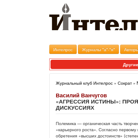
Интелрос
Журналы "а"-"я"
Авторы
Другие
Журнальный клуб Интелрос
»
Сократ
»
Василий Ванчугов
«АГРЕССИЯ ИСТИНЫ»: ПРО
ДИСКУССИЯХ
Полемика — органическая часть творчес
«карьерного роста». Согласно первому в
обретения «высших достоинств» (степен