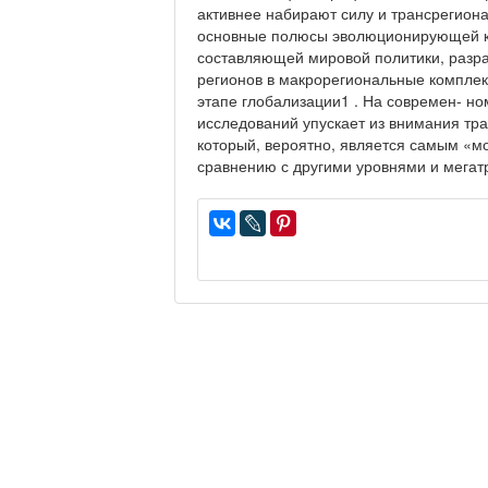
активнее набирают силу и трансрегион
основные полюсы эволюционирующей к 
составляющей мировой политики, разр
регионов в макрорегиональные комплек
этапе глобализации1 . На современ- но
исследований упускает из внимания тр
который, вероятно, является самым «мо
сравнению с другими уровнями и мега