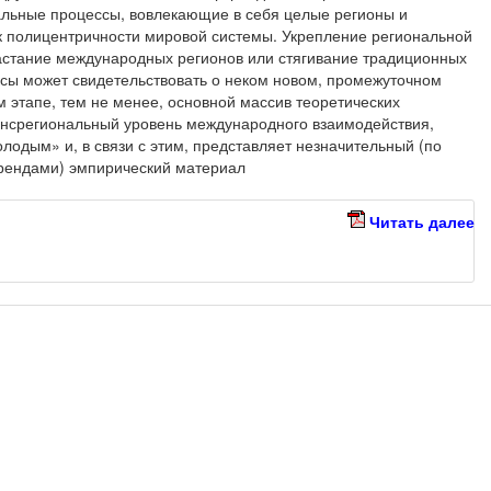
альные процессы, вовлекающие в себя целые регионы и
полицентричности мировой системы. Укрепление региональной
астание международных регионов или стягивание традиционных
сы может свидетельствовать о неком новом, промежуточном
м этапе, тем не менее, основной массив теоретических
ансрегиональный уровень международного взаимодействия,
лодым» и, в связи с этим, представляет незначительный (по
трендами) эмпирический материал
Читать далее