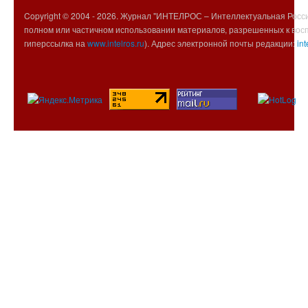
Copyright © 2004 -
2026. Журнал "ИНТЕЛРОС – Интеллектуальная Росси
полном или частичном использовании материалов, разрешенных к вос
гиперссылка на
www.intelros.ru
). Адрес электронной почты редакции:
int