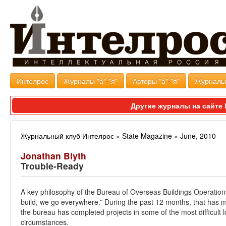
Интелрос
Журналы "а"-"я"
Авторы "а"-"я"
Журналь
Другие журналы на сайт
Журнальный клуб Интелрос
»
State Magazine
»
June, 2010
Jonathan Blyth
Trouble-Ready
A key philosophy of the Bureau of Overseas Buildings Operations
build, we go everywhere.” During the past 12 months, that has
the bureau has completed projects in some of the most difficult 
circumstances.