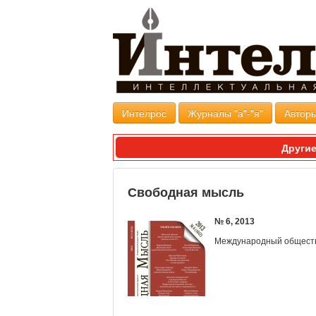
Интелрос
Журналы "а"-"я"
Авторы
Другие
Свободная мысль
№ 6, 2013
Международный общест