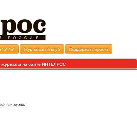
 "а"-"я"
Журнальный клуб
Поддержать проект
 журналы на сайте ИНТЕЛРОС
венный журнал