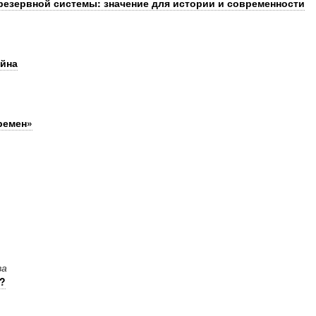
резервной системы: значение для истории и современности
йна
ремен»
ва
?