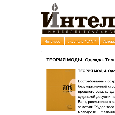
Интелрос
Журналы "а"-"я"
Авторы
ТЕОРИЯ МОДЫ. Одежда. Тело. 
ТЕОРИЯ МОДЫ. Одеж
Востребованный совр
безукоризненной стр
прошлого века, когда
худенькой девушки-по
Барт, размышляя о з
заметил: "Худое тело
молодости... Желание