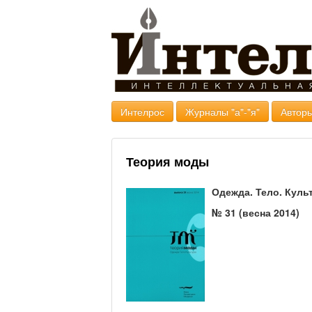
Интелрос
Журналы "а"-"я"
Авторы
Теория моды
Одежда. Тело. Куль
№ 31 (весна 2014)