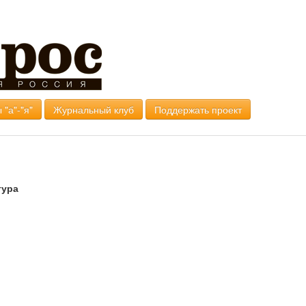
 "а"-"я"
Журнальный клуб
Поддержать проект
тура