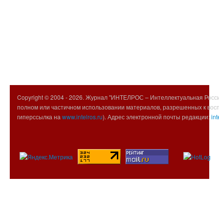
Copyright © 2004 -
2026. Журнал "ИНТЕЛРОС – Интеллектуальная Росси
полном или частичном использовании материалов, разрешенных к вос
гиперссылка на
www.intelros.ru
). Адрес электронной почты редакции:
int