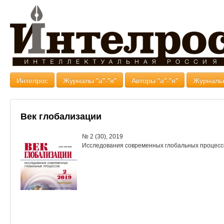
Интелрос
Журналы "а"-"я"
Авторы "а"-"я"
Журналь
Век глобализации
№ 2 (30), 2019
Исследования современных глобальных процесс