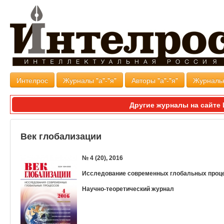
Интелрос
Журналы "а"-"я"
Авторы "а"-"я"
Журналь
Другие журналы на сайт
Век глобализации
№ 4 (20), 2016
Исследование современных глобальных проц
Научно-теоретический журнал