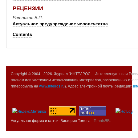
РЕЦЕНЗИИ
Ратников В.П.
Актуальное предупреждение человечества
Contents
Copyright © 2004 -
2026. Журнал "ИНТЕЛРОС – Интеллектуальная Росси
полном или частичном использовании материалов, разрешенных к вос
гиперссылка на
www.intelros.ru
). Адрес электронной почты редакции:
int
Актуальная форма и матчи: Виктория Томова -
TennisBB
.