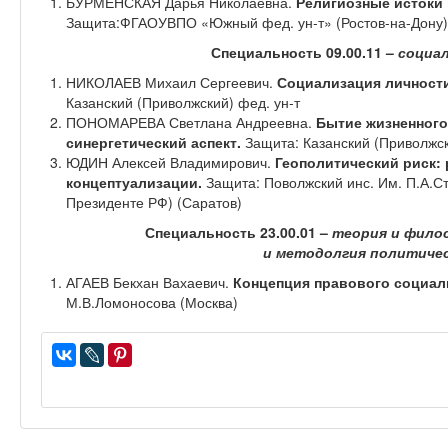
БУРМЕНСКАЯ Дарья Николаевна.
Религиозные истоки 
Защита:ФГАОУВПО «Южный фед. ун-т» (Ростов-на-Дону)
Специальность 09.00.11 –
социа
НИКОЛАЕВ Михаил Сергеевич.
Социализация личности
Казанский (Приволжский) фед. ун-т
ПОНОМАРЕВА Светлана Андреевна.
Бытие жизненного
синергетический аспект.
Защита: Казанский (Приволжск
ЮДИН Алексей Владимирович.
Геополитический риск:
концептуализации.
Защита: Поволжский инс. Им. П.А.
Президенте РФ) (Саратов)
Специальность 23.00.01 –
теория и фило
и методолгия политичес
АГАЕВ Бекхан Вахаевич.
Концепция правового социали
М.В.Ломоносова (Москва)