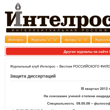
Интелрос
Журналы "а"-"я"
Авторы "а"-"я"
Журналь
Другие журналы на сайт
Журнальный клуб Интелрос
»
Вестник РОССИЙСКОГО ФИ
Защита диссертаций
III
квартал 2012
г
На соискание ученой степени кандид
Специальность 09.00.08 –
философ