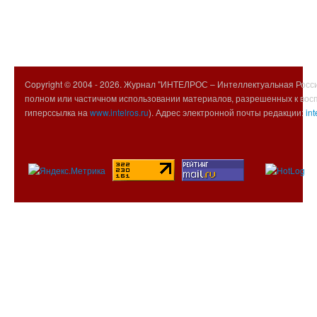
Copyright © 2004 -
2026. Журнал "ИНТЕЛРОС – Интеллектуальная Росси
полном или частичном использовании материалов, разрешенных к вос
гиперссылка на
www.intelros.ru
). Адрес электронной почты редакции:
int