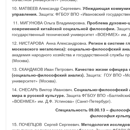
10. МАТВЕЕВ Александр Сергеевич.
Убеждающая коммуник
управления.
Защита: ФГБОУ ВПО «Ивановский государствен
11. МИГУНОВА Ольга Владимировна.
Проблема духовно-
современной китайской социальной философии.
Защит
государственный технический университет «ВОЕНМЕХ» им. Д.
12. НИСТАРОВА Анна Александровна.
Регион в системе г
московского мегаполиса): социально-философский ана
академия народного хозяйства и государственной службы п
(Москва).
13. СКАНДАКОВ Иван Петрович.
Качество жизни офицера 
(социально-философский анализ).
Защита: ГОУ ВПО «Мос
университет» (Москва).
14. СНЕСАРЬ Виктор Иванович.
Социально-философский а
мира в русской культуре.
Защита ФГБОУ ВПО «Балтийский 
«ВОЕНМЕХ» им. Д.Ф. Устинова» (Санкт-Петербург).
Специальность 09.00.13 –
философс
философия культ
15. ПОЧЕПЦОВ Сергей Сергеевич.
Методология исследов