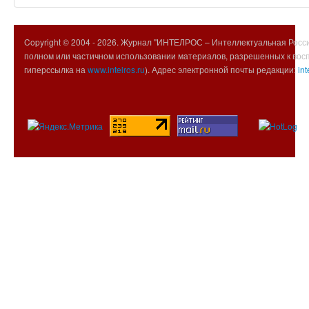
Copyright © 2004 -
2026. Журнал "ИНТЕЛРОС – Интеллектуальная Росси
полном или частичном использовании материалов, разрешенных к вос
гиперссылка на
www.intelros.ru
). Адрес электронной почты редакции:
int