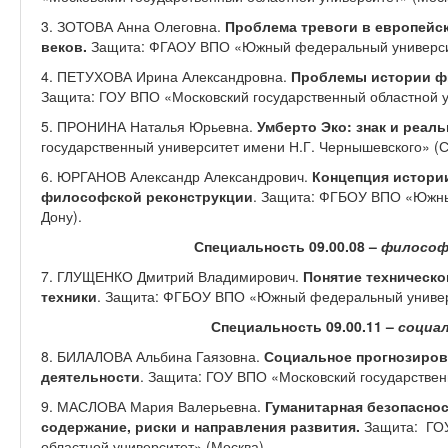
3. ЗОТОВА Анна Олеговна.
Проблема тревоги в европейс
веков.
Защита: ФГАОУ ВПО «Южный федеральный университ
4. ПЕТУХОВА Ирина Александровна.
Проблемы истории фи
Защита: ГОУ ВПО «Московский государственный областной у
5. ПРОНИНА Наталья Юрьевна.
Умберто Эко: знак и реал
государственный университет имени Н.Г. Чернышевского» (С
6. ЮРГАНОВ Александр Александрович.
Концепция истории
философской реконструкции
. Защита: ФГБОУ ВПО «Южны
Дону).
Специальность 09.00.08 –
философи
7. ГЛУЩЕНКО Дмитрий Владимирович.
Понятие техническо
техники
. Защита: ФГБОУ ВПО «Южный федеральный универс
Специальность 09.00.11 –
социа
8. БИЛАЛОВА Альбина Гаязовна.
Социальное прогнозиров
деятельности
. Защита: ГОУ ВПО «Московский государствен
9. МАСЛОВА Мария Валерьевна.
Гуманитарная безопасно
содержание, риски и направления развития.
Защита: ГО
областной университет» (Москва).