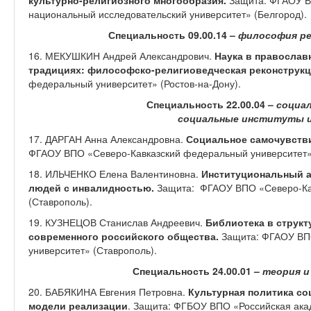
культурно-религиозного многообразия.
Защита: ФГАОУ В
национальный исследовательский университет» (Белгород).
Специальность 09.00.14 –
философия ре
16. МЕКУШКИН Андрей Александрович.
Наука в православ
традициях: философско-религиоведческая реконструк
федеральный университет» (Ростов-на-Дону).
Специальность 22.00.04 –
социал
социальные институты и
17. ДАРГАН Анна Александровна.
Социальное самочувств
ФГАОУ ВПО «Северо-Кавказский федеральный университет»
18. ИЛЬЧЕНКО Елена Валентиновна.
Институциональный а
людей с инвалидностью.
Защита: ФГАОУ ВПО «Северо-Ка
(Ставрополь).
19. КУЗНЕЦОВ Станислав Андреевич.
Библиотека в струк
современного российского общества.
Защита: ФГАОУ ВП
университет» (Ставрополь).
Специальность 24.00.01 –
теория и
20. БАБЯКИНА Евгения Петровна.
Культурная политика со
модели реализации
. Защита: ФГБОУ ВПО «Российская ака