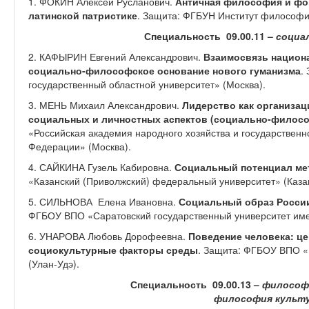
1. ФОКИН Алексей Русланович.
Античная философия и фо
латинской патристике
. Защита: ФГБУН Институт философии
Специальность 09.00.11 –
социа
2. КАФЫРИН Евгений Александрович.
Взаимосвязь национа
социально-философское основание нового гуманизма
.
государственный областной университет» (Москва).
3. МЕНЬ Михаил Александрович.
Лидерство как организа
социальных и личностных аспектов (социально-филосо
«Российская академия народного хозяйства и государствен
Федерации» (Москва).
4. САЙКИНА Гузель Кабировна.
Социальный потенциал ме
«Казанский (Приволжский) федеральный университет» (Каза
5. СИЛЬНОВА Елена Ивановна.
Социальный образ России
ФГБОУ ВПО «Саратовский государственный университет име
6. УНАРОВА Любовь Дорофеевна.
Поведение человека: ц
социокультурные факторы среды
. Защита: ФГБОУ ВПО «
(Улан-Удэ).
Специальность 09.00.13 –
философ
философия культ