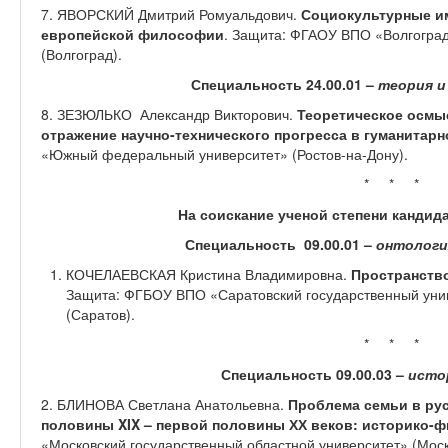
7. ЯВОРСКИЙ Дмитрий Ромуальдович.
Социокультурные и
европейской философии
. Защита: ФГАОУ ВПО «Волгоград
(Волгоград).
Специальность 24.00.01 –
теория и
8. ЗЕЗЮЛЬКО Александр Викторович.
Теоретическое осмы
отражение научно-технического прогресса в гуманитарн
«Южный федеральный университет» (Ростов-на-Дону).
* * *
На соискание ученой степени кандид
Специальность 09.00.01 –
онтологи
КОЧЕЛАЕВСКАЯ Кристина Владимировна.
Пространство
Защита: ФГБОУ ВПО «Саратовский государственный унив
(Саратов).
* * *
Специальность 09.00.03 –
исто
2. БЛИНОВА Светлана Анатольевна.
Проблема семьи в ру
половины XIX – первой половины ХХ веков: историко-
«Московский государственный областной университет» (Моск