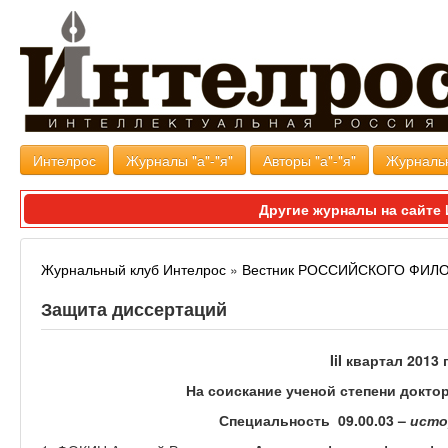
Интелрос
Журналы "а"-"я"
Авторы "а"-"я"
Журналь
Другие журналы на сайт
Журнальный клуб Интелрос
»
Вестник РОССИЙСКОГО ФИ
Защита диссертаций
I
iI
квартал 2013
г
На соискание ученой степени докто
Специальность 09.00.03 –
исто