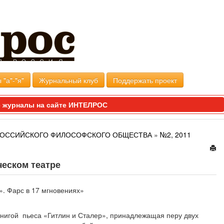
 "а"-"я"
Журнальный клуб
Поддержать проект
 журналы на сайте ИНТЕЛРОС
 РОССИЙСКОГО ФИЛОСОФСКОГО ОБЩЕСТВА
»
№2, 2011
ческом театре
». Фарс в 17 мгновениях»
нигой пьеса «Гитлин и Сталер», принадлежащая перу двух