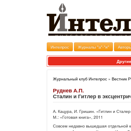
Интелрос
Журналы "а"-"я"
Авторы
Другие
Журнальный клуб Интелрос
»
Вестник
Руднев А.П.
Сталин и Гитлер в эксцентри
А. Кацура, И. Гришин. «Гитлин и Сталер
М.: «Готовая книга», 2011
Совсем недавно вышедшая отдельной к