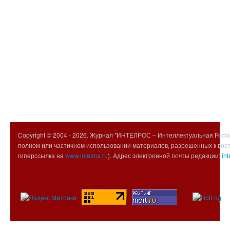
Copyright © 2004 -
2026. Журнал "ИНТЕЛРОС – Интеллектуальная Росси
полном или частичном использовании материалов, разрешенных к вос
гиперссылка на
www.intelros.ru
). Адрес электронной почты редакции:
int