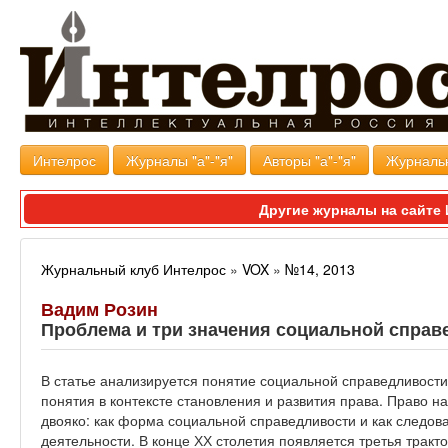
Интелрос
Журналы "а"-"я"
Авторы "а"-"я"
Журналь
Другие журналы на сайт
Журнальный клуб Интелрос
»
VOX
»
№14, 2013
Вадим Розин
Проблема и три значения социальной справ
В статье анализируется понятие социальной справедливости
понятия в контексте становления и развития права. Право н
двояко: как форма социальной справедливости и как следов
деятельности. В конце ХХ столетия появляется третья тракт