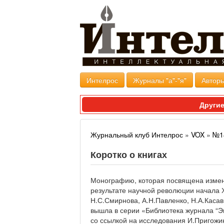
Интелрос
Журналы "а"-"я"
Авторы
Другие
Журнальный клуб Интелрос
»
VOX
»
№1
Коротко о книгах
Монографию, которая посвящена изме
результате научной революции начала Х
Н.С.Смирнова, А.Н.Павленко, Н.А.Касав
вышла в серии «Библиотека журнала “Э
со ссылкой на исследования И.Пригожин