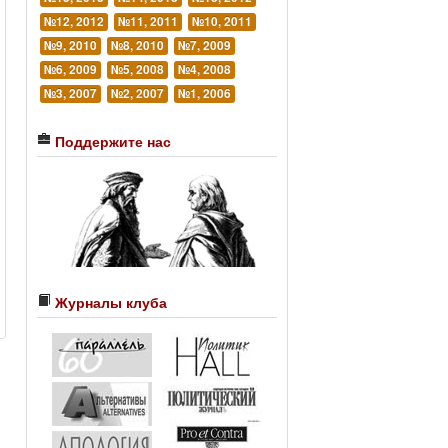
№12, 2012
№11, 2011
№10, 2011
№9, 2010
№8, 2010
№7, 2009
№6, 2009
№5, 2008
№4, 2008
№3, 2007
№2, 2007
№1, 2006
Поддержите нас
Журналы клуба