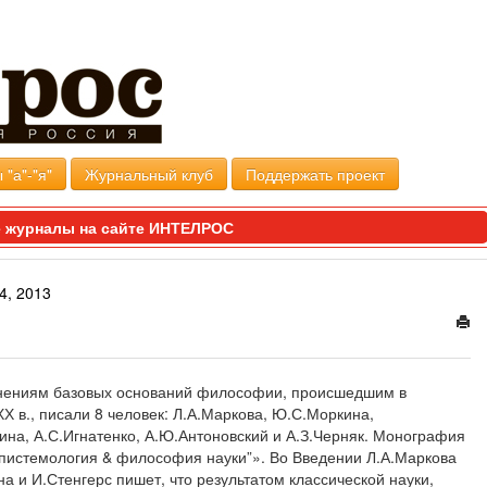
 "а"-"я"
Журнальный клуб
Поддержать проект
 журналы на сайте ИНТЕЛРОС
4, 2013
нениям базовых оснований философии, происшедшим в
Х в., писали 8 человек: Л.А.Маркова, Ю.С.Моркина,
ина, А.С.Игнатенко, А.Ю.Антоновский и А.З.Черняк. Монография
пистемология & философия науки”». Во Введении Л.А.Маркова
а и И.Стенгерс пишет, что результатом классической науки,