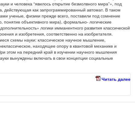
уки и человека “явилось открытие безмолвного мира”», под
, действующая как запрограммированный автомат. В таком
 сами ученые, физики прежде всего, поставили под сомнение
р, понятие объективного мира), формально- логические
«дополнительность» логики имманентного развития классической
роения и изобретения, соответственно на изобретателя.
иеся схемы науки: классическое научное мышление,
еклассическое, находящее опору в квантовой механике и
 При этом на передний край в изучении научного мышления
ауки вынуждены включать в свои концепции социальные
Читать далее