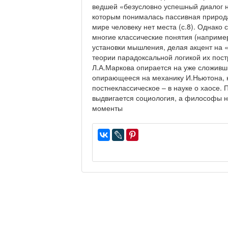
ведшей «безусловно успешный диалог на
которым понималась пассивная природа
мире человеку нет места (с.8). Однако
многие классические понятия (наприме
установки мышления, делая акцент на 
теории парадоксальной логикой их пост
Л.А.Маркова опирается на уже сложивш
опирающееся на механику И.Ньютона, н
постнеклассическое – в науке о хаосе.
выдвигается социология, а философы н
моменты