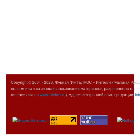
Copyright © 2004 -
2026. Журнал "ИНТЕЛРОС – Интеллектуальная Росси
полном или частичном использовании материалов, разрешенных к вос
гиперссылка на
www.intelros.ru
). Адрес электронной почты редакции:
int