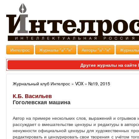
Интелрос
Журналы "а"-"я"
Авторы "а"-"я"
Журналь
Другие журналы на сайт
Журнальный клуб Интелрос
»
VOX
»
№19, 2015
К.Б. Васильев
Гоголевская машина
Автор на примере нескольких слов, выражений и отрывков 
рассуждает о вмешательстве цензуры и редактуры в авторс
ненужности официальной цензуры для художественных про
редактировать и цензурировать свои творения с учётом того