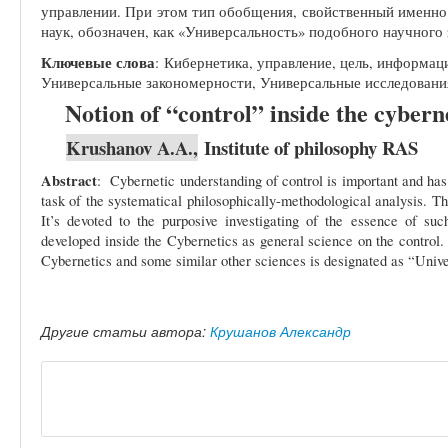
управлении. При этом тип обобщения, свойственный именно
наук, обозначен, как «Универсальность» подобного научного 
Ключевые слова
: Кибернетика, управление, цель, информа
Универсальные закономерности, Универсальные исследовани
Notion of “control” inside the cybern
Krushanov A.A.,
Institute of philosophy RAS
Abstract
:
Cybernetic understanding of control is important and has d
task of the systematical philosophically-methodological analysis. Th
It’s devoted to the purposive investigating of the essence of s
developed inside the Cybernetics as general science on the control. 
Cybernetics and some similar other sciences is designated as “Univer
Другие статьи автора:
Крушанов Александр