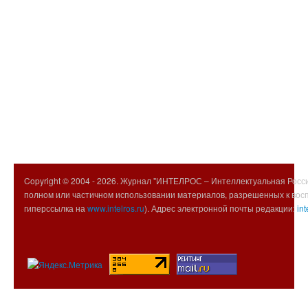
Copyright © 2004 -
2026. Журнал "ИНТЕЛРОС – Интеллектуальная Росси
полном или частичном использовании материалов, разрешенных к вос
гиперссылка на
www.intelros.ru
). Адрес электронной почты редакции:
int