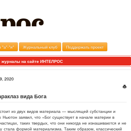
 "а"-"я"
Журнальный клуб
Поддержать проект
 журналы на сайте ИНТЕЛРОС
9, 2020
араклаз вида Бога
остоит из двух видов материала — мыслящей субстанции и
к Ньютон заявил, что «Бог существует в начале материи в
астицах, таких твердых, что они никогда не изнашиваются и не
ву стала формой материализма. Таким образом, классический