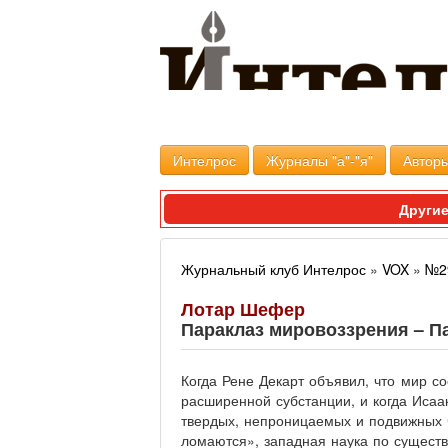
Интелрос
Журналы "а"-"я"
Авторы
Другие
Журнальный клуб Интелрос
»
VOX
»
№2
Лотар Шефер
Параклаз мировоззрения – П
Когда Рене Декарт объявил, что мир с
расширенной субстанции, и когда Исаа
твердых, непроницаемых и подвижных ч
ломаются», западная наука по сущест