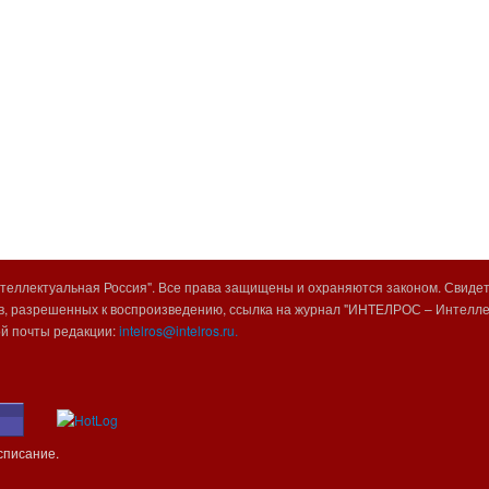
еллектуальная Россия". Все права защищены и охраняются законом. Свиде
, разрешенных к воспроизведению, ссылка на журнал "ИНТЕЛРОС – Интеллек
ой почты редакции:
intelros@intelros.ru.
списание.