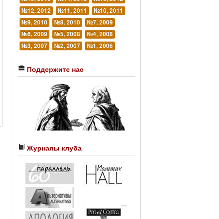
№12, 2012
№11, 2011
№10, 2011
№9, 2010
№8, 2010
№7, 2009
№6, 2009
№5, 2008
№4, 2008
№3, 2007
№2, 2007
№1, 2006
Поддержите нас
Журналы клуба