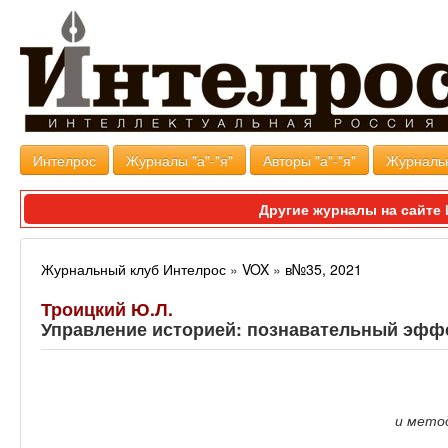
Интелрос
Журналы "а"-"я"
Авторы "а"-"я"
Журналь
Другие журналы на сайт
Журнальный клуб Интелрос
»
VOX
»
в№35, 2021
Троицкий Ю.Л.
Управление историей: познавательный эффе
и метод