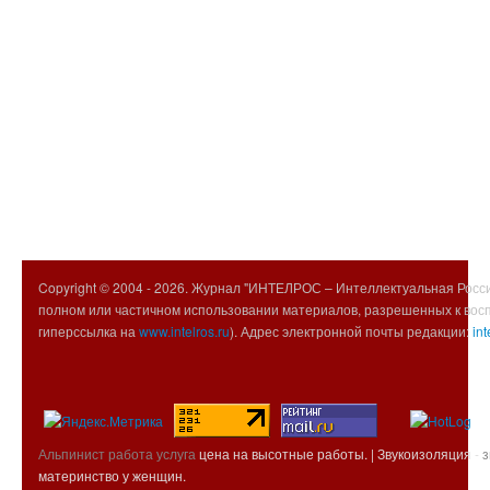
Copyright © 2004 -
2026. Журнал "ИНТЕЛРОС – Интеллектуальная Росси
полном или частичном использовании материалов, разрешенных к вос
гиперссылка на
www.intelros.ru
). Адрес электронной почты редакции:
int
Альпинист работа услуга
цена на высотные работы. | Звукоизоляция -
з
материнство у женщин.