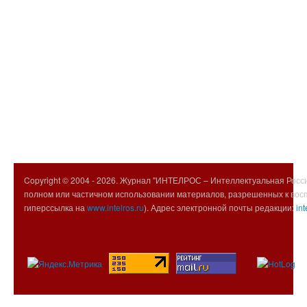
Copyright © 2004 -
2026. Журнал "ИНТЕЛРОС – Интеллектуальная Росси
полном или частичном использовании материалов, разрешенных к вос
гиперссылка на
www.intelros.ru
). Адрес электронной почты редакции:
int