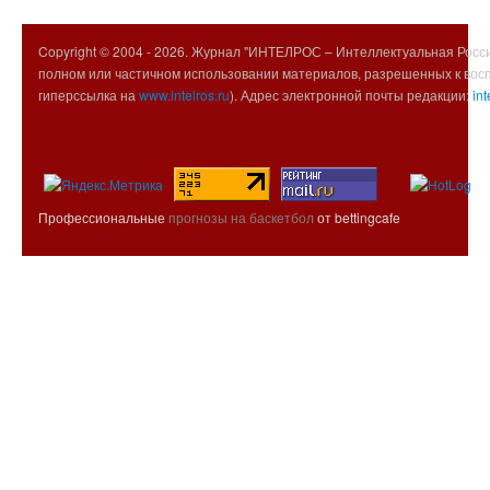
Copyright © 2004 -
2026. Журнал "ИНТЕЛРОС – Интеллектуальная Росси
полном или частичном использовании материалов, разрешенных к вос
гиперссылка на
www.intelros.ru
). Адрес электронной почты редакции:
int
Профессиональные
прогнозы на баскетбол
от bettingcafe