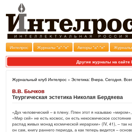
Интелрос
Журналы "а"-"я"
Авторы "а"-"я"
Журналь
Другие журналы на сайт
Журнальный клуб Интелрос
»
Эстетика: Вчера. Сегодня. Все
В.В. Бычков
Теургическая эстетика Николая Бердяева
«Дух человеческий – в плену. Плен этот я называю «миром»
«Мир сей» не есть космос, он есть некосмическое состояни
распад живых монад космической иерархии» (IV, 41), – так н
он сам, книгу раннего периода, а как теперь видится – осно