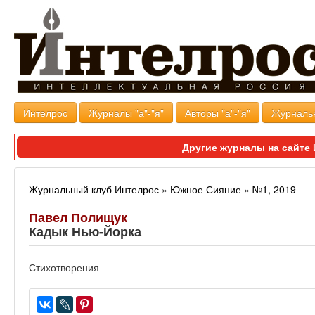
Интелрос
Журналы "а"-"я"
Авторы "а"-"я"
Журналь
Другие журналы на сайт
Журнальный клуб Интелрос
»
Южное Сияние
»
№1, 2019
Павел Полищук
Кадык Нью-Йорка
Стихотворения