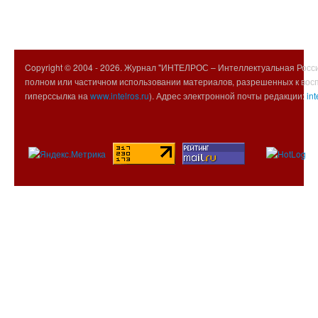
Copyright © 2004 -
2026. Журнал "ИНТЕЛРОС – Интеллектуальная Росси
полном или частичном использовании материалов, разрешенных к вос
гиперссылка на
www.intelros.ru
). Адрес электронной почты редакции:
int