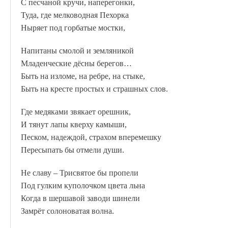
С песчаной кручи, наперегонки,
Туда, где мелководная Пехорка
Ныряет под горбатые мостки,
Напитаны смолой и земляникой
Младенческие дёсны берегов…
Быть на изломе, на ребре, на стыке,
Быть на кресте простых и страшных слов.
Где медяками звякает орешник,
И тянут лапы кверху камыши,
Песком, надеждой, страхом вперемешку
Пересыпать бы отмели души.
Не славу – Трисвятое бы пропели
Под гулким куполочком цвета льна
Когда в шершавой заводи шинели
Замрёт солоноватая волна.