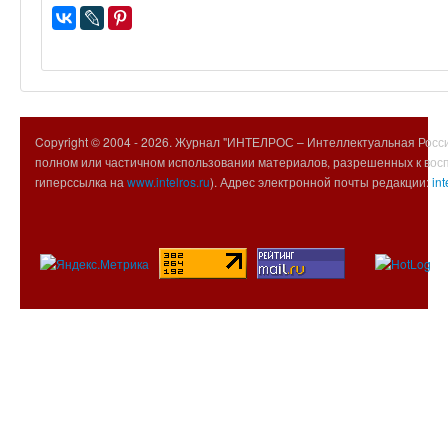
Copyright © 2004 -
2026. Журнал "ИНТЕЛРОС – Интеллектуальная Росси
полном или частичном использовании материалов, разрешенных к вос
гиперссылка на
www.intelros.ru
). Адрес электронной почты редакции:
int