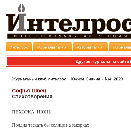
Интелрос
Журналы "а"-"я"
Авторы "а"-"я"
Журналь
Другие журналы на сайт
Журнальный клуб Интелрос
»
Южное Сияние
»
№4, 2020
Софья Швец
Стихотворения
ПЕХОРКА. ИЮНЬ
Полдня таскать бы солнце на закорках