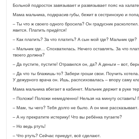
Больной подросток завязывает и развязывает пояс на халате
Мама мальчика, подкрасив губы, бежит в сестринскую и попа
– Ты что ж своего одного бросила? Он градусник расколотил.
явится. Платить придётся!
– Как платить? За что платить? А сын мой где? Мальчик где?
– Мальчик где… Спохватилась. Нечего оставлять. За что плат
твоего должна?
– Да пустите, пустите! Отравился он, да? А деньги – вот, бе
– Да что ты блажишь-то? Забери гроши свои. Поучить хотела
У дежурного врача он. Ишь, распсиховалась – впору саму кла
Мама мальчика вбегает в кабинет. Мальчик держит в руке те
– Положи! Положи немедленно! Нельзя на минуту оставить!
– Мам, ты чего? Тебя долго не было. А он мне рассказывае
– А ну прекратите истерику! Что вы ребёнка пугаете?
– Но ведь ртуть!
– Что ртуть? Сейчас приедут, всё сделают.