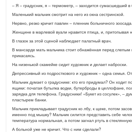
– Я – градусник, я – термометр, – заходится сумасшедший в
Маленький мальчик смотрит на него из окна сестринской.
Нервно, резко кричит павлин – пленник больничного зоосада
Женщине в марлевой вуали нравится птица, и, притопывая н
В глазок за этой сценой наблюдает палатный врач.
В мансарде мать мальчика стоит обнажённая перед слепым по
прикасаясь.
На низенькой скамейке сидит художник и делает наброски.
Депрессивный из подросткового и художник – одна семья. От
Мальчик думает о градуснике: кто его придумал? Он ходит п
ящики: початая бутылка водки, бутерброды в целлофане, по
зарядка для телефона. Градусники! «Букет из сосулек», – д
пластырем банки.
Мальчик прикладывает градусник ко лбу, к щеке, потом зас
именно под мышку? Мальчик силится представить себе челове
температура нормальная, а потом загнал ртуть в стеклянную
А больной уже не кричит. Что с ним сделали?