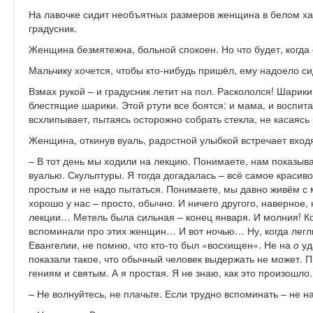
На лавочке сидит необъятных размеров женщина в белом хал
градусник.
Женщина безмятежна, больной спокоен. Но что будет, когда 
Мальчику хочется, чтобы кто-нибудь пришёл, ему надоело си
Взмах рукой – и градусник летит на пол. Раскололся! Шарик
блестящие шарики. Этой ртути все боятся: и мама, и воспит
всхлипывает, пытаясь осторожно собрать стекла, не касаясь 
Женщина, откинув вуаль, радостной улыбкой встречает вход
– В тот день мы ходили на лекцию. Понимаете, нам показ
вуалью. Скульптуры. Я тогда догадалась – всё самое красиво
простым и не надо пытаться. Понимаете, мы давно живём с 
хорошо у нас – просто, обычно. И ничего другого, наверное, н
лекции… Метель была сильная – конец января. И молния! Ко
вспоминали про этих женщин… И вот ночью… Ну, когда легл
Евангелии, не помню, что кто-то был «восхищен». Не на
о
уд
показали такое, что обычный человек выдержать не может. 
гениям и святым. А я простая. Я не знаю, как это произошл
– Не волнуйтесь, не плачьте. Если трудно вспоминать – не н