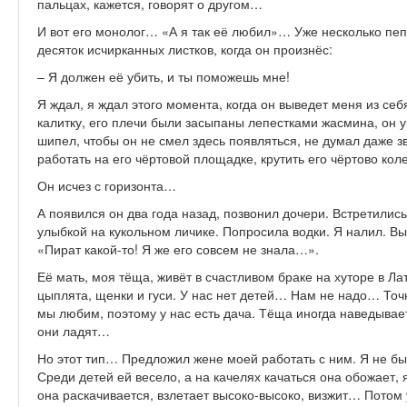
пальцах, кажется, говорят о другом…
И вот его монолог… «А я так её любил»… Уже несколько пеп
десяток исчирканных листков, когда он произнёс:
– Я должен её убить, и ты поможешь мне!
Я ждал, я ждал этого момента, когда он выведет меня из себ
калитку, его плечи были засыпаны лепестками жасмина, он у
шипел, чтобы он не смел здесь появляться, не думал даже з
работать на его чёртовой площадке, крутить его чёртово ко
Он исчез с горизонта…
А появился он два года назад, позвонил дочери. Встретилис
улыбкой на кукольном личике. Попросила водки. Я налил. В
«Пират какой-то! Я же его совсем не знала…».
Её мать, моя тёща, живёт в счастливом браке на хуторе в Л
цыплята, щенки и гуси. У нас нет детей… Нам не надо… Точ
мы любим, поэтому у нас есть дача. Тёща иногда наведывает
они ладят…
Но этот тип… Предложил жене моей работать с ним. Я не был 
Среди детей ей весело, а на качелях качаться она обожает, 
она раскачивается, взлетает высоко-высоко, визжит… Потом 