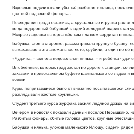
Взрослые подсчитывали убытки: разбитая теплица, покалеч
цветной подвесной фонарь…
Последствия града остались, а хрустальные игрушки растаял
когда подаренный бабушкой гладкий холодный шарик стал у
Мокрые ладошки вытерла жёстким платком сердитая нянька.
Бабушка, стоя в сторонке, рассматривала крупную бусину, 
вымахавшие в это аномальное лето, срубили, а один по её п
«Чудачка, – шипела недовольная нянька, – и ребёнка чудаче
Влюблённые, которых град застал по дороге к станции, сочл
заказали в привокзальном буфете шампанского со льдом и вы
вовеки.
Куры, попрятавшиеся было от внезапно посыпавшегося слиш
разглядывали жёсткие кругляшки.
Студент третьего курса журфака заснял ледяной дождь на в
Вечером в новостях показали дачный поселок Пёрышкино, н
Разбитый фонарь, сбитые головки цветов, крупные блестя
Бабушка и нянька, уложив маленького Илюшу, сидели рядом