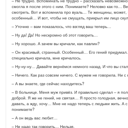
– Не трудно. Вспоминать не трудно – рассказать невозможно
смогла я после этого с ним. Понимаете? Неловко как-то… Ве
смотреть. Вот и вспомнила про вуаль… Те женщины, может, 
особенный… И вот, чтобы не смущать, прикрыл им лицо ску
– Уточню – вам показалось, что взгляд ваш теперь…
– Ну да! Да! Но нескромно об этот говорить…
– Ну хорошо. А зачем вы кричали, как павлин?
– Он красивый, странный. Особенный… Его гений придумал. О
специально кричала, мне кричалось.
– Ну-ну-ну… Давайте вернёмся немного назад. И что вы стал
– Ничего. Как раз совсем ничего. С мужем не говорила. Ни с 
– А вы знаете, где сейчас находитесь?
– В больнице. Меня муж привёз. И правильно сделал – я по
доброй. Я же не гений, не святая… Я просто голодная, вечн
давать, а жду, хочу… Мне не надо теперь с людьми жить. А с
понимаете?
– А он ведь вас любит…
– Не надо так говорить… Нельзя.