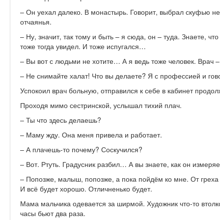
– Он уехал далеко. В монастырь. Говорит, выбрал скуфью не
отчаянья.
– Ну, значит, так тому и быть – я сюда, он – туда. Знаете, чт
тоже тогда увидел. И тоже испугался…
– Вы вот с людьми не хотите… А я ведь тоже человек. Врач –
– Не снимайте халат! Что вы делаете? Я с профессией и гов
Успокоил врач больную, отправился к себе в кабинет продол
Проходя мимо сестринской, услышал тихий плач.
– Ты что здесь делаешь?
– Маму жду. Она меня привела и работает.
– А плачешь-то почему? Соскучился?
– Вот. Ртуть. Градусник разбил… А вы знаете, как он измеря
– Попозже, малыш, попозже, а пока пойдём ко мне. От грех
И всё будет хорошо. Отличненько будет.
Мама мальчика одевается за ширмой. Художник что-то втол
часы бьют два раза.