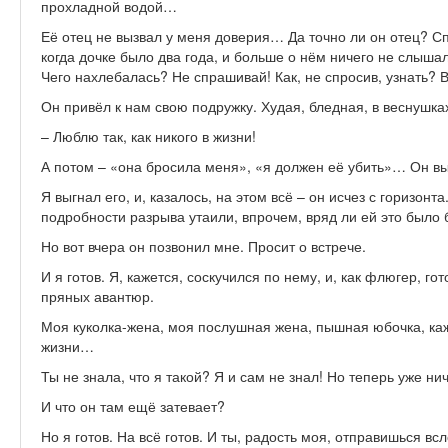
прохладной водой…
Её отец не вызвал у меня доверия… Да точно ли он отец? Сп
когда дочке было два года, и больше о нём ничего не слыша
Чего нахлебалась? Не спрашивай! Как, не спросив, узнать? В
Он привёл к нам свою подружку. Худая, бледная, в веснушка
– Люблю так, как никого в жизни!
А потом – «она бросила меня», «я должен её убить»… Он в
Я выгнал его, и, казалось, на этом всё – он исчез с горизонт
подробности разрыва утаили, впрочем, вряд ли ей это было 
Но вот вчера он позвонил мне. Просит о встрече.
И я готов. Я, кажется, соскучился по нему, и, как флюгер, гот
пряных авантюр.
Моя куколка-жена, моя послушная жена, пышная юбочка, каж
жизни…
Ты не знала, что я такой? Я и сам не знал! Но теперь уже 
И что он там ещё затевает?
Но я готов. На всё готов. И ты, радость моя, отправишься вс