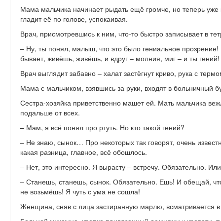
Мама мальчика начинает рыдать ещё громче, но теперь уже к
гладит её по голове, успокаивая.
Врач, присмотревшись к ним, что-то быстро записывает в тет
– Ну, ты понял, малыш, что это было гениальное прозрение! 
бывает, живёшь, живёшь, и вдруг – молния, миг – и ты гений!
Врач выглядит забавно – халат застёгнут криво, рука с терм
Мама с мальчиком, взявшись за руки, входят в больничный б
Сестра-хозяйка приветственно машет ей. Мать мальчика вежл
подальше от всех.
– Мам, я всё понял про ртуть. Но кто такой гений?
– Не знаю, сынок… Про некоторых так говорят, очень извес
какая разница, главное, всё обошлось.
– Нет, это интересно. Я вырасту – встречу. Обязательно. Или
– Станешь, станешь, сынок. Обязательно. Ешь! И обещай, что
не возьмёшь! Я чуть с ума не сошла!
Женщина, сняв с лица застиранную марлю, всматривается в 