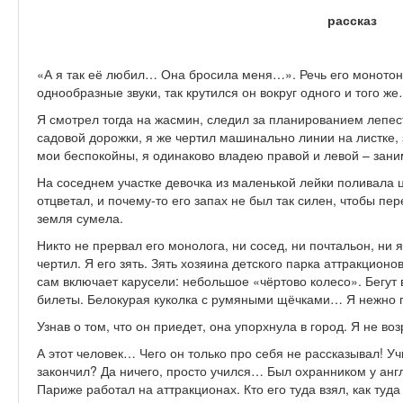
рассказ
«А я так её любил… Она бросила меня…». Речь его монотон
однообразные звуки, так крутился он вокруг одного и того 
Я смотрел тогда на жасмин, следил за планированием лепес
садовой дорожки, я же чертил машинально линии на листке
мои беспокойны, я одинаково владею правой и левой – зан
На соседнем участке девочка из маленькой лейки поливала 
отцветал, и почему-то его запах не был так силен, чтобы пер
земля сумела.
Никто не прервал его монолога, ни сосед, ни почтальон, ни 
чертил. Я его зять. Зять хозяина детского парка аттракционо
сам включает карусели: небольшое «чёртово колесо». Бегут в
билеты. Белокурая куколка с румяными щёчками… Я нежно п
Узнав о том, что он приедет, она упорхнула в город. Я не в
А этот человек… Чего он только про себя не рассказывал! Уч
закончил? Да ничего, просто учился… Был охранником у англ
Париже работал на аттракционах. Кто его туда взял, как туд