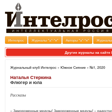
Интелрос
Журналы "а"-"я"
Авторы "а"-"я"
Журналь
Другие журналы на сайт
Журнальный клуб Интелрос
»
Южное Сияние
»
№1, 2020
Наталья Стеркина
Флюгер и юла
Рассказы
– Замороженные медузы! Замороженные медузы! – радостно