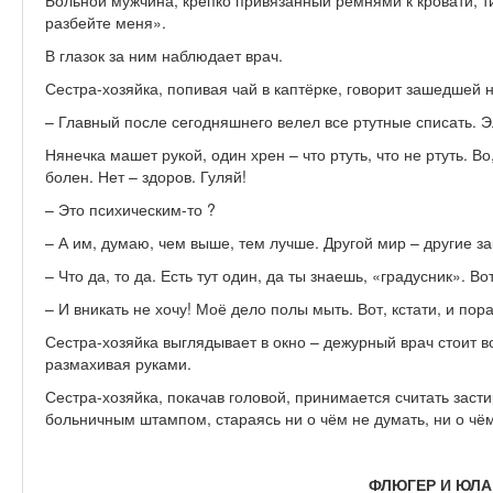
Больной мужчина, крепко привязанный ремнями к кровати, т
разбейте меня».
В глазок за ним наблюдает врач.
Сестра-хозяйка, попивая чай в каптёрке, говорит зашедшей н
– Главный после сегодняшнего велел все ртутные списать. Э
Нянечка машет рукой, один хрен – что ртуть, что не ртуть. В
болен. Нет – здоров. Гуляй!
– Это психическим-то ?
– А им, думаю, чем выше, тем лучше. Другой мир – другие з
– Что да, то да. Есть тут один, да ты знаешь, «градусник». 
– И вникать не хочу! Моё дело полы мыть. Вот, кстати, и пора
Сестра-хозяйка выглядывает в окно – дежурный врач стоит во
размахивая руками.
Сестра-хозяйка, покачав головой, принимается считать зас
больничным штампом, стараясь ни о чём не думать, ни о чём
ФЛЮГЕР И ЮЛА