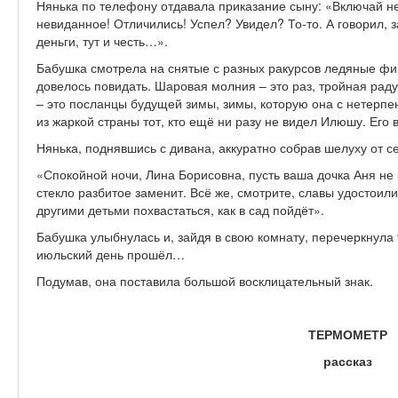
Нянька по телефону отдавала приказание сыну: «Включай н
невиданное! Отличились! Успел? Увидел? То-то. А говорил, за
деньги, тут и честь…».
Бабушка смотрела на снятые с разных ракурсов ледяные фиг
довелось повидать. Шаровая молния – это раз, тройная рад
– это посланцы будущей зимы, зимы, которую она с нетерпен
из жаркой страны тот, кто ещё ни разу не видел Илюшу. Ег
Нянька, поднявшись с дивана, аккуратно собрав шелуху от с
«Спокойной ночи, Лина Борисовна, пусть ваша дочка Аня не 
стекло разбитое заменит. Всё же, смотрите, славы удостоил
другими детьми похвастаться, как в сад пойдёт».
Бабушка улыбнулась и, зайдя в свою комнату, перечеркнула
июльский день прошёл…
Подумав, она поставила большой восклицательный знак.
ТЕРМОМЕТР
рассказ