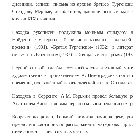
дневники, записи, письма из архива братьев Тургене
Стендаля, Мериме, декабристов, дающие ценный матер
кругов XIX столетия.
Находка рукописей послужила мощным стимулом дл
Найденные материалы были использованы в дальней
времени» (1931), «Братья Тургеневы» (1932), в литер
письмах к Дубенской» (1937), «Стендаль и его время» (193
Первой книгой, где был «отражён» этот архивный мат
художественным произведением А. Виноградова стал ис
времени», посвящённый «скитальческой жизни Стендаля»
Находясь в Сорренто, А.М. Горький провёл большую р
Анатолием Виноградовым первоначальной редакцией «Трё
Корректируя роман, Горький помогал начинающему ром
преодолеть хаотичность расположения материала, прид
отточенность – литературному языку.