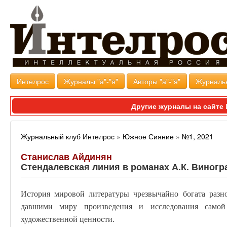
Интелрос
Журналы "а"-"я"
Авторы "а"-"я"
Журналь
Другие журналы на сайт
Журнальный клуб Интелрос
»
Южное Сияние
»
№1, 2021
Станислав Айдинян
Стендалевская линия в романах А.К. Виногр
История мировой литературы чрезвычайно богата разн
давшими миру произведения и исследования самой 
художественной ценности.