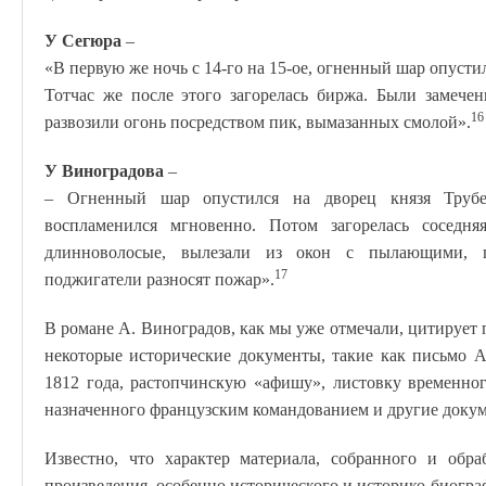
У Сегюра
–
«В первую же ночь с 14-го на 15-ое, огненный шар опустил
Тотчас же после этого загорелась биржа. Были замече
16
развозили огонь посредством пик, вымазанных смолой».
У Виноградова
–
– Огненный шар опустился на дворец князя Трубец
воспламенился мгновенно. Потом загорелась соседн
длинноволосые, вылезали из окон с пылающими, 
17
поджигатели разносят пожар».
В романе А. Виноградов, как мы уже отмечали, цитирует
некоторые исторические документы, такие как письмо А
1812 года, растопчинскую «афишу», листовку временно
назначенного французским командованием и другие доку
Известно, что характер материала, собранного и обра
произведения, особенно исторического и историко-биогра