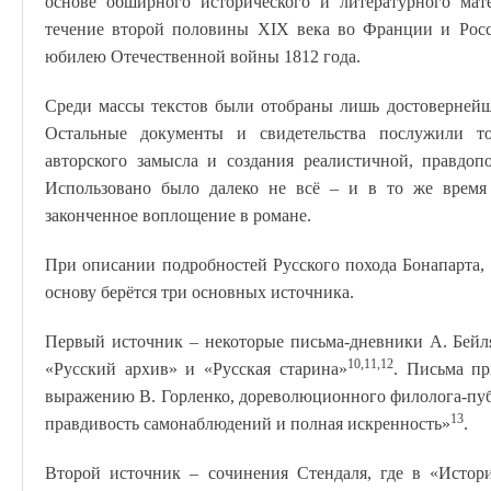
основе обширного исторического и литературного мат
течение второй половины XIX века во Франции и Росси
юбилею Отечественной войны 1812 года.
Среди массы текстов были отобраны лишь достовернейш
Остальные документы и свидетельства послужили то
авторского замысла и создания реалистичной, правдоп
Использовано было далеко не всё – и в то же время 
законченное воплощение в романе.
При описании подробностей Русского похода Бонапарта, 
основу берётся три основных источника.
Первый источник – некоторые письма-дневники А. Бейл
10,11,12
«Русский архив» и «Русская старина»
. Письма пр
выражению В. Горленко, дореволюционного филолога-публ
13
правдивость самонаблюдений и полная искренность»
.
Второй источник – сочинения Стендаля, где в «Истор