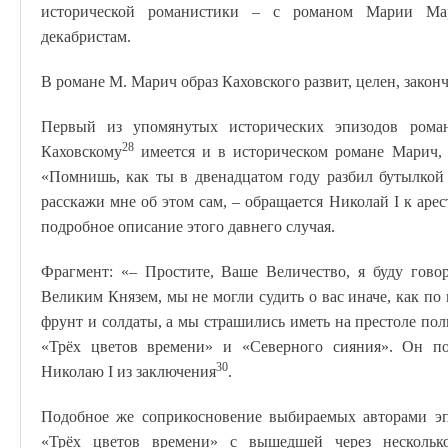
исторической романистики – с романом Марии Ма
декабристам.
В романе М. Марич образ Каховского развит, целен, законч
Первый из упомянутых исторических эпизодов рома
28
Каховскому
имеется и в историческом романе Марич, 
«Помнишь, как ты в двенадцатом году разбил бутылкой 
расскажи мне об этом сам, – обращается Николай I к ар
подробное описание этого давнего случая.
Фрагмент: «– Простите, Ваше Величество, я буду гов
Великим Князем, мы не могли судить о вас иначе, как п
фрунт и солдаты, а мы страшились иметь на престоле по
«Трёх цветов времени» и «Северного сияния». Он по
30
Николаю I из заключения
.
Подобное же соприкосновение выбираемых авторами эп
«Трёх цветов времени» с вышедшей через нескольк