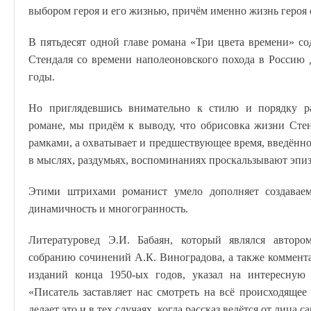
выбором героя и его жизнью, причём именно жизнь героя 
В пятьдесят одной главе романа «Три цвета времени» с
Стендаля со времени наполеоновского похода в Россию д
годы.
Но приглядевшись внимательно к стилю и порядку р
романе, мы придём к выводу, что обрисовка жизни Сте
рамками, а охватывает и предшествующее время, введённо
в мыслях, раздумьях, воспоминаниях проскальзывают эпиз
Этими штрихами романист умело дополняет создаваемы
динамичность и многогранность.
Литературовед Э.И. Бабаян, который являлся авторо
собранию сочинений А.К. Виноградова, а также коммент
изданий конца 1950-ых годов, указал на интересную 
«Писатель заставляет нас смотреть на всё происходящее 
делает это и в тех случаях, когда рассказ ведётся от лица с