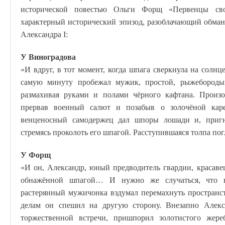
исторической повестью Ольги Форщ «Первенцы св
характерный исторический эпизод, разоблачающий обман
Александра I:
У Виноградова
«И вдруг, в тот момент, когда шпага сверкнула на солнц
самую минуту пробежал мужик, простой, рыжебородый
размахивая руками и полами чёрного кафтана. Произо
прервав военный салют и позабыв о золочёной каре
венценосный самодержец дал шпоры лошади и, пригн
стремясь проколоть его шпагой. Расступившаяся толпа пог
У Форщ
«И он, Александр, юный предводитель гвардии, красаве
обнажённой шпагой… И нужно же случаться, что в
растерянный мужичонка вздумал перемахнуть пространс
делам он спешил на другую сторону. Внезапно Алекс
торжественной встречи, пришпорил золотистого жер