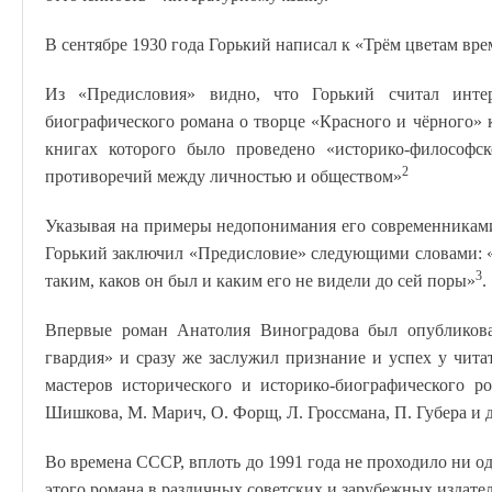
В сентябре 1930 года Горький написал к «Трём цветам вре
Из «Предисловия» видно, что Горький считал инте
биографического романа о творце «Красного и чёрного» к
книгах которого было проведено «историко-философск
2
противоречий между личностью и обществом»
Указывая на примеры недопонимания его современниками
Горький заключил «Предисловие» следующими словами: «
3
таким, каков он был и каким его не видели до сей поры»
.
Впервые роман Анатолия Виноградова был опубликова
гвардия» и сразу же заслужил признание и успех у читат
мастеров исторического и историко-биографического р
Шишкова, М. Марич, О. Форщ, Л. Гроссмана, П. Губера и д
Во времена СССР, вплоть до 1991 года не проходило ни о
этого романа в различных советских и зарубежных издател