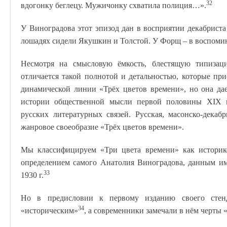
32
вдогонку беглецу. Мужичонку схватила полиция…».
У Виноградова этот эпизод дан в восприятии декабрист
лошадях сидели Якушкин и Толстой. У Форщ – в воспоми
Несмотря на смысловую ёмкость, блестящую типизац
отличается такой полнотой и детальностью, которые пр
динамической линии «Трёх цветов времени», но она да
истории общественной мысли первой половины XIX в
русских литературных связей. Русская, масонско-декаб
жанровое своеобразие «Трёх цветов времени».
Мы классифицируем «Три цвета времени» как историко
определением самого Анатолия Виноградова, данным им
33
1930 г.
Но в предисловии к первому изданию своего стенд
34
«историческим»
, а современники замечали в нём черты 