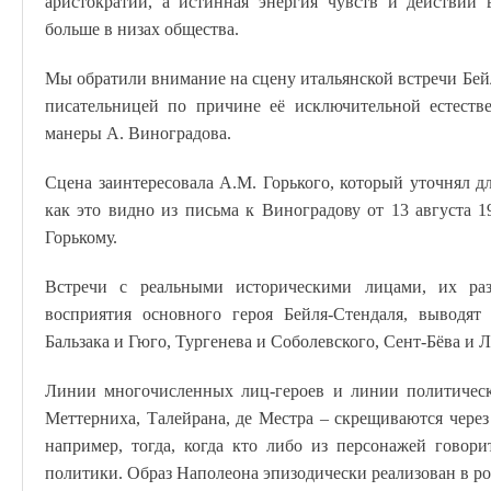
аристократии, а истинная энергия чувств и действий 
больше в низах общества.
Мы обратили внимание на сцену итальянской встречи Бей
писательницей по причине её исключительной естестве
манеры А. Виноградова.
Сцена заинтересовала А.М. Горького, который уточнял дл
как это видно из письма к Виноградову от 13 августа 1
Горькому.
Встречи с реальными историческими лицами, их раз
восприятия основного героя Бейля-Стендаля, выводят
Бальзака и Гюго, Тургенева и Соболевского, Сент-Бёва и 
Линии многочисленных лиц-героев и линии политически
Меттерниха, Талейрана, де Местра – скрещиваются чере
например, тогда, когда кто либо из персонажей говор
политики. Образ Наполеона эпизодически реализован в ро