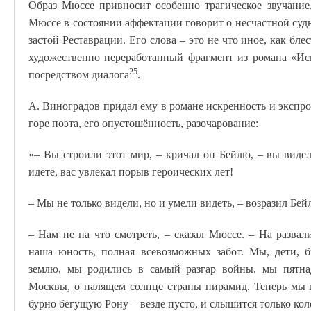
Образ Мюссе привносит особенно трагическое звучание
Мюссе в состоянии аффектации говорит о несчастной судь
застой Реставрации. Его слова – это не что иное, как бл
художественно переработанный фрагмент из романа «Ис
25
посредством диалога
.
А. Виноградов придал ему в романе искренность и экспро
горе поэта, его опустошённость, разочарование:
«– Вы строили этот мир, – кричал он Бейлю, – вы видел
идёте, вас увлекал порыв героических лет!
– Мы не только видели, но и умели видеть, – возразил Бейл
– Нам не на что смотреть, – сказал Мюссе. – На разва
наша юность, полная всевозможных забот. Мы, дети, 
землю, мы родились в самый разгар войны, мы пятна
Москвы, о палящем солнце страны пирамид. Теперь мы г
бурно бегущую Рону – везде пусто, и слышится только 