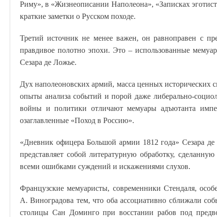
Риму», в «Жизнеописании Наполеона», «Записках эготис
краткие заметки о Русском походе.
Третий источник не менее важен, он равноправен с пр
правдивое полотно эпохи. Это – использованные мемуа
Сезара де Ложье.
Дух наполеоновских армий, масса ценных исторических 
опыты анализа событий и порой даже либерально-социо
войны и политики отличают мемуары адъютанта импе
озаглавленные «Поход в Россию».
«Дневник офицера Большой армии 1812 года» Сезара де
представляет собой литературную обработку, сделанную
всеми ошибками суждений и искажениями слухов.
Французские мемуаристы, современники Стендаля, особ
А. Виноградова тем, что оба ассоциативно сближали со
столицы Сан Доминго при восстании рабов под предво