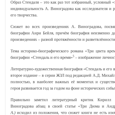
Образ Стендаля – это как раз тот избранный, условный «
индивидуальность А. Виноградова как исследователя и 
его творчества.
Сюжет во всех произведениях А. Виноградова, посв
биографии Анри Бейля, причём биография неизменно да
произведениях – разной протяжённости и разветвлённости
Тема историко-биографического романа «Три цвета вре
5
биографии «Стендаль и его время»
– изображение личност
Литературно-художественная биография «Стендаль и его в
второе издание – в серии ЖЗЛ под редакцией А.Д. Михайло
полностью, в наиболее важных её моментах и существ
героя развивается год за годом на фоне исторических собы
Правильно заметил литературный критик Кирилл 
Виноградова абзац в своей статье «Три Дюма и Ан
А.)
исходил из положения, что сюжет книги не есть изоб