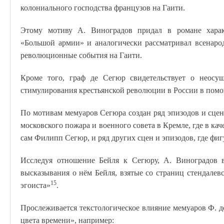
колониального господства французов на Гаити.
Этому мотиву А. Виноградов придал в романе харак
«Большой армии» и аналогически рассматривал всенаро
революционные события на Гаити.
Кроме того, граф де Сегюр свидетельствует о неосущ
стимулирования крестьянской революции в России в помо
По мотивам мемуаров Сегюра создан ряд эпизодов и сцен
московского пожара и военного совета в Кремле, где в ка
сам Филипп Сегюр, и ряд других сцен и эпизодов, где фиг
Исследуя отношение Бейля к Сегюру, А. Виноградов 
высказывания о нём Бейля, взятые со страниц стендале
15
эгоиста»
.
Прослеживается текстологическое влияние мемуаров Ф. де
цвета времени», например: