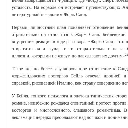
Бейль возвращается из Франции, где «воздух спёрт, исчез
усталость. На корабле он встречает путешествующих А
литературный псевдоним Жорж Санд.
Первый, личностный план показывает отношение Бейля
отрицательно он относится к Жорж Санд. Бейлевские
внутренняя реакция в ходе разговора: «Жорж Санд – это 
отвратительна и глупа, то эта отвратительна и нагла
2
иллюзии, которыми не живут, но навязывают их другим»
Такое же, но более завуалированное отношение к Санд
жоржсандовских восторгов Бейль отвечал иронией и 
справкой, рисовавшей Италию, как страну совершенно н
У Бейля, тонкого психолога и знатока типических стор
романе, неизбежно рождался спонтанный протест против
восторгов и многословного, слащавого романтизма.
декламация нередко преобладают над логикой и пониман