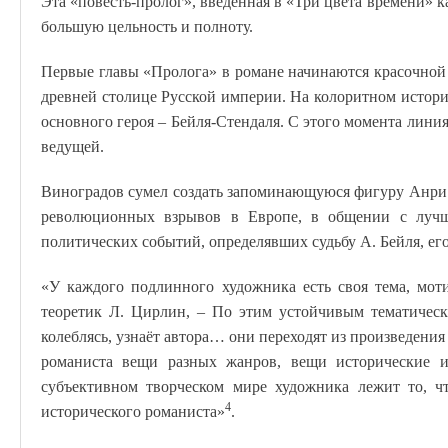
Эта «повесть-пролог», введённая в «Три цвета времени» к
большую цельность и полноту.
Первые главы «Пролога» в романе начинаются красочной
древней столице Русской империи. На колоритном истори
основного героя – Бейля-Стендаля. С этого момента линия
ведущей.
Виноградов сумел создать запоминающуюся фигуру Анри
революционных взрывов в Европе, в общении с лучш
политических событий, определявших судьбу А. Бейля, его
«У каждого подлинного художника есть своя тема, моти
теоретик Л. Цирлин, – По этим устойчивым тематичес
колеблясь, узнаёт автора… они переходят из произведения
романиста вещи разных жанров, вещи исторические и 
субъективном творческом мире художника лежит то, чт
4
исторического романиста»
.