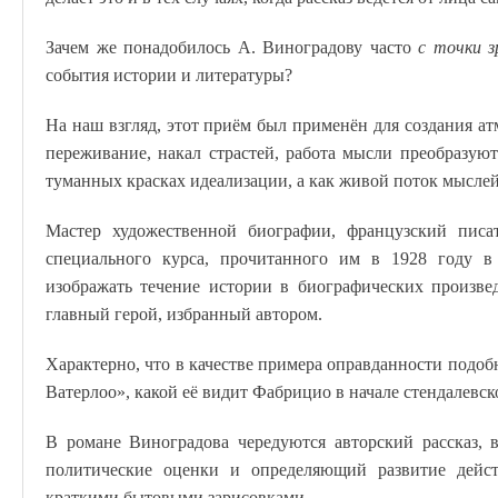
Зачем же понадобилось А. Виноградову часто
с точки з
события истории и литературы?
На наш взгляд, этот приём был применён для создания а
переживание, накал страстей, работа мысли преобразую
туманных красках идеализации, а как живой поток мыслей
Мастер художественной биографии, французский пис
специального курса, прочитанного им в 1928 году в 
изображать течение истории в биографических произве
главный герой, избранный автором.
Характерно, что в качестве примера оправданности подоб
Ватерлоо», какой её видит Фабрицио в начале стендалевс
В романе Виноградова чередуются авторский рассказ, 
политические оценки и определяющий развитие дейс
краткими бытовыми зарисовками.