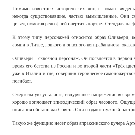
Помимо известных исторических лиц в роман введены 
некогда существовавшие, частью вымышленные. Они сл
целям, помогая рельефней очертить портрет Стендаля на
К этому типу персонажей относится образ Оливьери, к
армии в Литве, ловкого и опасного контрабандиста, оказ
Оливьери – сквозной персонаж. Он появляется в первой ч
время его бегства из России и во второй части «Трёх цве
уже в Италии и где, совершив героическое самопожертвов
погибает.
Смертельную усталость, изнурявшее напряжение во врем
хорошо воплощает эпизодический образ часового. Ощущ
описания обстановки Совета. Они создают нужный настрой
Такую же функцию несёт образ апраксинского кучера Арт