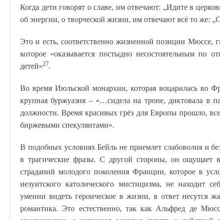
Когда дети говорят о славе, им отвечают: „Идите в церков
об энергии, о творческой жизни, им отвечают всё то же: 
Это и есть, соответственно жизненной позиции Мюссе, 
которое «оказывается постыдно несостоятельным по 
27
детей»
.
Во время Июльской монархии, которая воцарилась во Ф
крупная буржуазия – «…сидела на троне, диктовала в па
должности. Время красивых грёз для Европы прошло, в
биржевыми спекулянтами».
В подобных условиях Бейль не приемлет слабоволия и бе
в трагические фразы. С другой стороны, он ощущает 
страданий молодого поколения Франции, которое в усл
иезуитского католического мистицизма, не находит се
умении видеть героическое в жизни, в ответ несутся ж
романтика. Это естественно, так как Альфред де Мюс