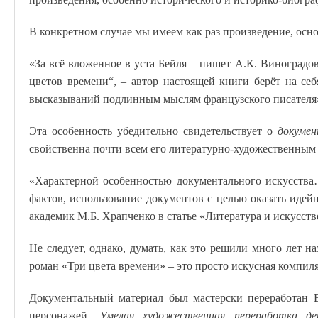
В конкретном случае мы имеем как раз произведение, осн
«За всё вложенное в уста Бейля – пишет А.К. Виноградо
цветов времени“, – автор настоящей книги берёт на себ
высказываний подлинным мыслям французского писателя
Эта особенность убедительно свидетельствует о
докуме
свойственна почти всем его литературно-художественным 
«Характерной особенностью документального искусства
фактов, использование документов с целью оказать идейн
академик М.Б. Храпченко в статье «Литература и искусст
Не следует, однако, думать, как это решили много лет н
роман «Три цвета времени» – это просто искусная компил
Документальный материал был мастерски переработан 
персонажей.
Умелая художественная переработка д