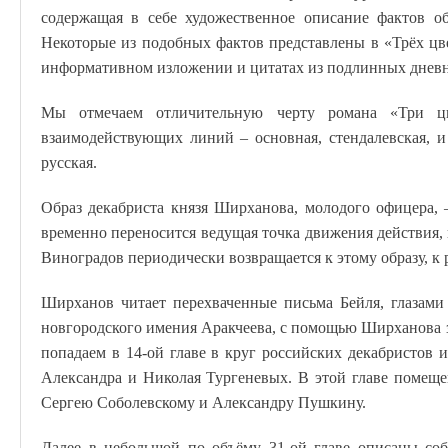
содержащая в себе художественное описание фактов о
Некоторые из подобных фактов представлены в «Трёх цв
информативном изложении и цитатах из подлинных дневн
Мы отмечаем отличительную черту романа «Три цв
взаимодействующих линий – основная, стендалевская, и 
русская.
Образ декабриста князя Ширханова, молодого офицера, 
временно переносится ведущая точка движения действия, 
Виноградов периодически возвращается к этому образу, к 
Ширханов читает перехваченные письма Бейля, глазам
новгородского имения Аракчеева, с помощью Ширханова 
попадаем в 14-ой главе в круг российских декабристов и
Александра и Николая Тургеневых. В этой главе помещ
Сергею Соболевскому и Александру Пушкину.
Далее в небольшой по объёму 31-ой главе описаны соб