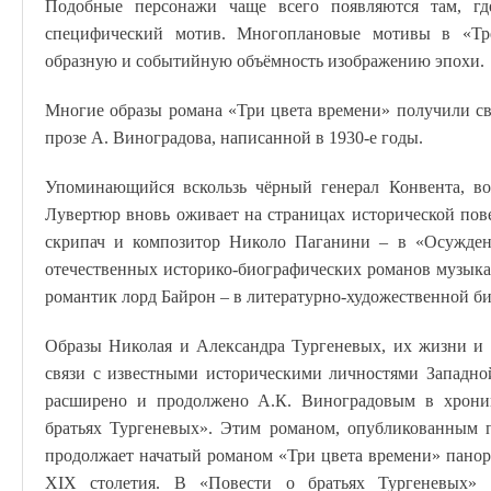
Подобные персонажи чаще всего появляются там, гд
специфический мотив. Многоплановые мотивы в «Трё
образную и событийную объёмность изображению эпохи.
Многие образы романа «Три цвета времени» получили св
прозе А. Виноградова, написанной в 1930-е годы.
Упоминающийся вскользь чёрный генерал Конвента, во
Лувертюр вновь оживает на страницах исторической пов
скрипач и композитор Николо Паганини – в «Осужден
отечественных историко-биографических романов музыка
романтик лорд Байрон – в литературно-художественной би
Образы Николая и Александра Тургеневых, их жизни и 
связи с известными историческими личностями Западно
расширено и продолжено А.К. Виноградовым в хроник
братьях Тургеневых». Этим романом, опубликованным п
продолжает начатый романом «Три цвета времени» пано
XIX столетия. В «Повести о братьях Тургеневых» и