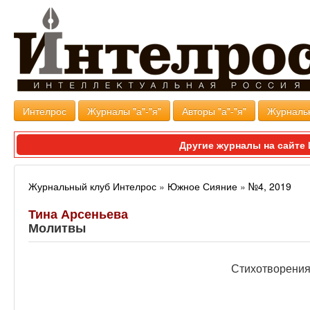
Интелрос
Журналы "а"-"я"
Авторы "а"-"я"
Журналь
Другие журналы на сайт
Журнальный клуб Интелрос
»
Южное Сияние
»
№4, 2019
Тина Арсеньева
Молитвы
Стихотворени