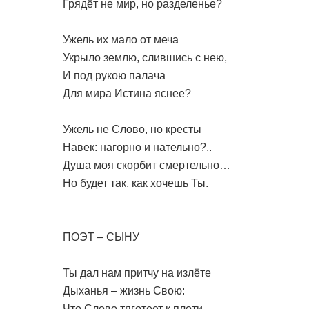
Грядёт не мир, но разделенье?
Ужель их мало от меча
Укрыло землю, слившись с нею,
И под рукою палача
Для мира Истина яснее?
Ужель не Слово, но кресты
Навек: нагорно и нательно?..
Душа моя скорбит смертельно…
Но будет так, как хочешь Ты.
ПОЭТ – СЫНУ
Ты дал нам притчу на излёте
Дыханья – жизнь Свою:
Что Слово тяготеет к плоти,