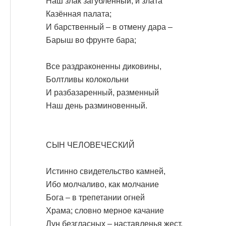
Наш злак загубленный, и злата
Казённая палата;
И барственный – в отмену дара –
Барыш во фрунте бара;
Все раздраконенны диковины,
Болтливы колокольни
И разбазаренный, разменный
Наш день разминовенный.
СЫН ЧЕЛОВЕЧЕСКИЙ
Истинно свидетельство камней,
Ибо молчаливо, как молчание
Бога – в трепетании огней
Храма; словно мерное качание
Лун безгласных – наставленья жест.