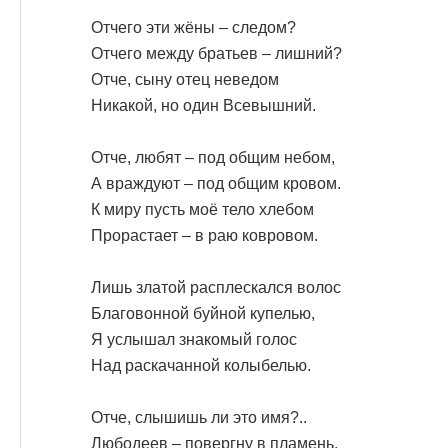
Отчего эти жёны – следом?
Отчего между братьев – лишний?
Отче, сыну отец неведом
Никакой, но один Всевышний.
Отче, любят – под общим небом,
А враждуют – под общим кровом.
К миру пусть моё тело хлебом
Прорастает – в раю ковровом.
Лишь златой расплескался волос
Благовонной буйной купелью,
Я услышал знакомый голос
Над раскачанной колыбелью.
Отче, слышишь ли это имя?..
Любодеев – повергну в пламень,