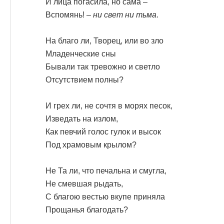
И лица погасила, но сама –
Вспомянь! –
ни свет ни тьма
.
На благо ли, Творец, или во зло
Младенческие сны
Бывали так тревожно и светло
Отсутствием полны?
И грех ли, не сочтя в морях песок,
Изведать на излом,
Как певчий голос гулок и высок
Под храмовым крылом?
Не Та ли, что печальна и смугла,
Не смевшая рыдать,
С благою вестью вкупе приняла
Прощанья благодать?