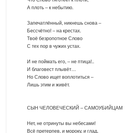
А плоть – к небытию.
Запечатлённый, никнешь снова –
Бессчётно! – на крестах.
Твоё безропотное Слово
С тех пор в чужих устах.
И не поймать его, – не птица!..
И благовест плывёт…
Но Слово ищет воплотиться –
Лишь этим и живёт.
СЫН ЧЕЛОВЕЧЕСКИЙ – САМОУБИЙЦАМ
Нет, не отринуты вы небесами!
Всё претерпев, и мороку, и глад,