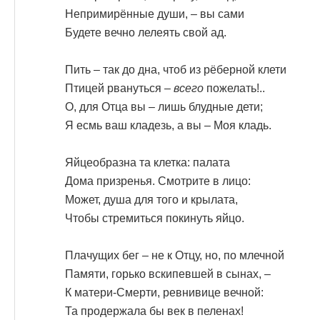
Непримирённые души, – вы сами
Будете вечно лелеять свой ад.
Пить – так до дна, чтоб из рёберной клети
Птицей рвануться –
всего
пожелать!..
О, для Отца вы – лишь блудные дети;
Я есмь ваш кладезь, а вы – Моя кладь.
Яйцеобразна та клетка: палата
Дома призренья. Смотрите в лицо:
Может, душа для того и крылата,
Чтобы стремиться покинуть яйцо.
Плачущих бег – не к Отцу, но, по млечной
Памяти, горько вскипевшей в сынах, –
К матери-Смерти, ревнивице вечной:
Та продержала бы век в пеленах!