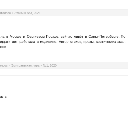
нтелрос
»
Этажи
»
№3, 2021
ила в Москве и Сергиевом Посаде, сейчас живёт в Санкт-Петербурге. По
дцати лет работала в медицине. Автор стихов, прозы, критических эссе.
ков.
елрос
»
Эмигрантская лира
»
№1, 2020
рту,