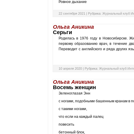
Ровное дыхание
22 сентября 2021 |
Рубрика:
Журнальный клуб И
Ольга Аникина
Серьги
Родилась в 1976 году в Новосибирске. Ж
первому образованию врач, в течение два
Переводит с английского и ряда других язы
10 апреля 2020 |
Рубрика:
Журнальный клуб Инт
Ольга Аникина
Восемь женщин
Зеленоглазая Энн
с ногами, подобными башенным кранам в по
с такими ногами,
что если на каждый палец
повесить
бетонный блок,