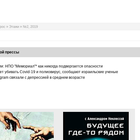
рос
»
Этажи
»
№2, 2019
ой прессы
ии: НПО "Мемориал"* как никогда подвергается опасности
т убивать Covid-19 и полиовирус, сообщают израильские ученые
tagram связали с депрессией в среднем возрасте