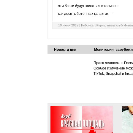
эти блоки будут качаться в космосе
как десять бетонных галактик —
10 июня 2019 |
Рубрика:
Журнальный клуб Интел
Новости дня
Мониторинг зарубежн
Права человека в Росс
Особое излучение може
TikTok, Snapchat и Ins