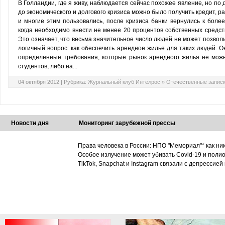
В Голландии, где я живу, наблюдается сейчас похо­жее явление, но по
до эконо­мического и долгового кризиса можно было получить кредит, 
и многие этим пользовались, после кри­зиса банки вернулись к бол
когда необходимо внести не менее 20 процентов собственных средств,
Это означает, что весьма значительное число людей не может позволит
логичный вопрос: как обеспечить арендное жилье для таких людей. Он
определенные требования, которые рынок арендного жилья не может
студентов, либо на...
04 октября 2012 |
Рубрика:
Журнальный клуб Интелрос
»
Отечественные запис
Новости дня
Мониторинг зарубежной прессы
Права человека в России: НПО "Мемориал"* как ни
Особое излучение может убивать Covid-19 и поли
TikTok, Snapchat и Instagram связали с депрессией