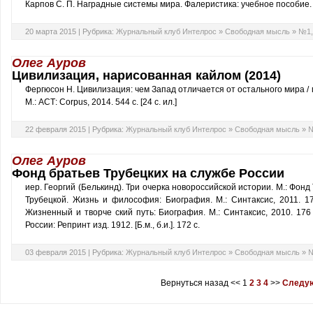
Карпов С. П. Наградные системы мира. Фалеристика: учебное пособие
20 марта 2015 |
Рубрика:
Журнальный клуб Интелрос
»
Свободная мысль
»
№1,
Олег Ауров
Цивилизация, нарисованная кайлом (2014)
Фергюсон Н. Цивилизация: чем Запад отличается от остального мира / пе
М.: АСТ: Corpus, 2014. 544 с. [24 с. ил.]
22 февраля 2015 |
Рубрика:
Журнальный клуб Интелрос
»
Свободная мысль
»
№
Олег Ауров
Фонд братьев Трубецких на службе России
иер. Георгий (Белькинд). Три очерка новороссийской истории. М.: Фонд Т
Трубецкой. Жизнь и философия: Биография. М.: Синтаксис, 2011. 17
Жизненный и творче ский путь: Биография. М.: Синтаксис, 2010. 176 
России: Репринт изд. 1912. [Б.м., б.и.]. 172 с.
03 февраля 2015 |
Рубрика:
Журнальный клуб Интелрос
»
Свободная мысль
»
№
Вернуться назад
<<
1
2
3
4
>>
Следую